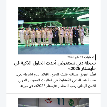
العالمية للأمن المستدام التي تنظِّمها وزارة الداخلية...
الإمارات
21 مايو 2026
شرطة دبي تستعرض أحدث الحلول الذكية في
«آيسنار 2026»
تفقَّد الفريق عبدالله خليفة المري، القائد العام لشرطة دبي،
منصة شرطة دبي المُشاركة في فعاليات المعرض الدولي
للأمن الوطني ودرء المخاطر «آيسنار 2026»، في دورته
التاسعة بمركز أدنيك أبوظبي، يُرافقه اللواء سيف مهير
المزروعي، مساعد القائد العام لشؤون العمليات، والعميد
بدران...