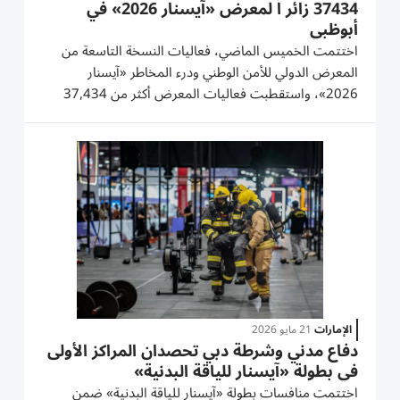
37434 زائر اً لمعرض «آيسنار 2026» في
أبوظبي
اختتمت الخميس الماضي، فعاليات النسخة التاسعة من
المعرض الدولي للأمن الوطني ودرء المخاطر «آيسنار
2026»، واستقطبت فعاليات المعرض أكثر من 37,434
زائراً على مدار ثلاثة أيام، بزيادة بلغت 49% مقارنة بدورة عام
2024، بحضور 2,000 مشارك من 15 دولة وقال اللواء
الدكتور أحمد ناصر الريسي، مفتش...
الإمارات
21 مايو 2026
دفاع مدني وشرطة دبي تحصدان المراكز الأولى
في بطولة «آيسنار للياقة البدنية»
اختتمت منافسات بطولة «آيسنار للياقة البدنية» ضمن