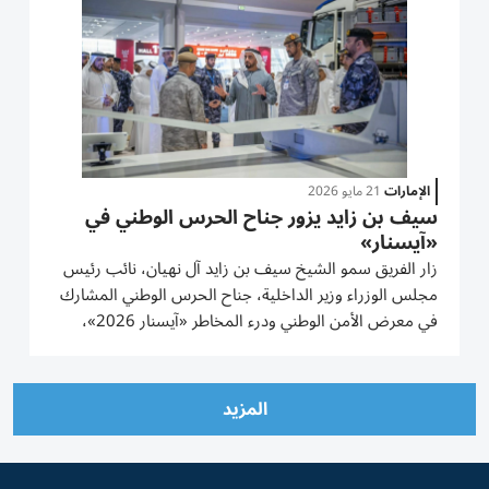
الإمارات
21 مايو 2026
سيف بن زايد يزور جناح الحرس الوطني في
«آيسنار»
زار الفريق سمو الشيخ سيف بن زايد آل نهيان، نائب رئيس
مجلس الوزراء وزير الداخلية، جناح الحرس الوطني المشارك
في معرض الأمن الوطني ودرء المخاطر «آيسنار 2026»،
وكان في استقبال سموه اللواء الركن صالح محمد بن مجرن
العامري، قائد الحرس الوطني. واطلع سموه خلال الزيارة على
أحدث...
المزيد