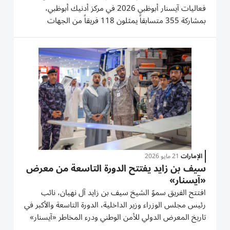
فعاليات آيسنار أبوظبي 2026 في مركز أدنيك أبوظبي،
بمشاركة 355 متسابقاً يمثلون 118 فريقاً من الجهات
الحكومية والخاصة وأفراد المجتمع، وسط منافسات قوية في
تمارين «كروس فت» التي تعتمد على اللياقة العالية وقوة
التحمل والعمل الجماعي....
الإمارات
21 مايو 2026
سيف بن زايد يفتتح الدورة التاسعة من معرض
«آيسنار»
افتتح الفريق سموّ الشيخ سيف بن زايد آل نهيان، نائب
رئيس مجلس الوزراء وزير الداخلية، الدورة التاسعة والأكبر في
تاريخ المعرض الدولي للأمن الوطني ودرء المخاطر «آيسنار»
وشهد الإطلاق الرسمي للنسخة الأولى من قمة أبوظبي