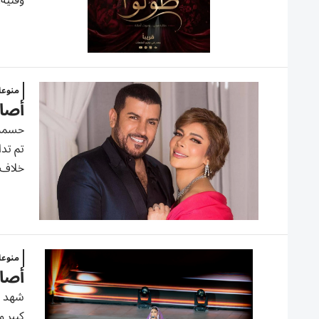
وفنية.
منوع
أصال
حسمت ا
تم تدا
خلاف 
منوع
أصال
شهد م
كبير 