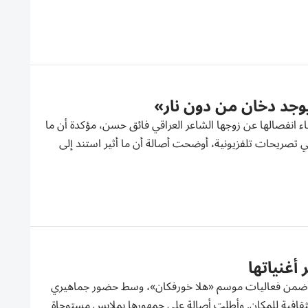
وجد دخان من دون نار»
اء انفصالها عن زوجها الشاعر العراقي فائق حسن، مؤكدة أن ما
 وفي تصريحات تلفزيونية، أوضحت أصالة أن ما أثير استند إلى
أغنياتها
الة ضمن فعاليات موسم «هلا خورفكان»، وسط حضور جماهيري
لثقافية للمكان. وأطلت أصالة على جمهورها بملابس مستوحاة