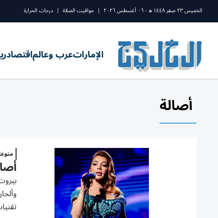
الخميس ٢٣ صفر ١٤٤٨ ه - ٠٦ أغسطس ٢٠٢٦
|
مواقيت الصلاة
|
درجات الحرارة
الإمارات
عرب وعالم
اقتصاد
ري
أصالة
منوع
أصال
بيروت
وألحان
تقنيات