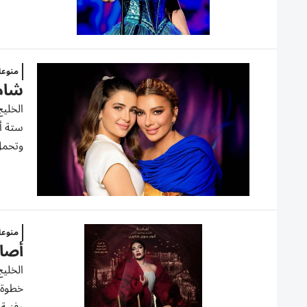
منوع
شام 
الخليج
ستة أش
وتحمل
منوع
أصال
الخليج
خطوة 