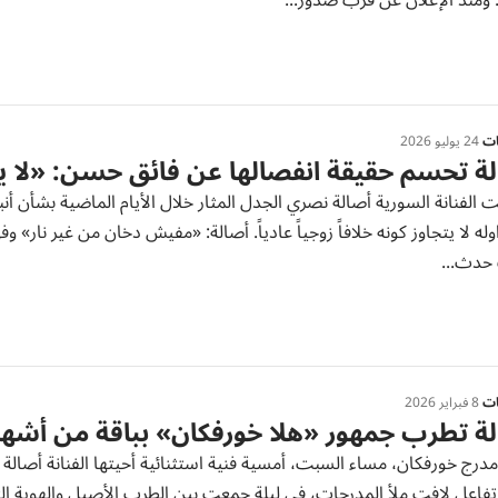
 ومنذ الإعلان عن قرب صدور...
ات
24 يوليو 2026
ة تحسم حقيقة انفصالها عن فائق حسن: «لا ي
لفنانة السورية أصالة نصري الجدل المثار خلال الأيام الماضية بشأن أنب
وله لا يتجاوز كونه خلافاً زوجياً عادياً. أصالة: «مفيش دخان من غير نار»
حدث...
ات
8 فبراير 2026
ة تطرب جمهور «هلا خورفكان» بباقة من أشهر 
درج خورفكان، مساء السبت، أمسية فنية استثنائية أحيتها الفنانة أص
وتفاعل لافت ملأ المدرجات، في ليلة جمعت بين الطرب الأصيل والهوية ا