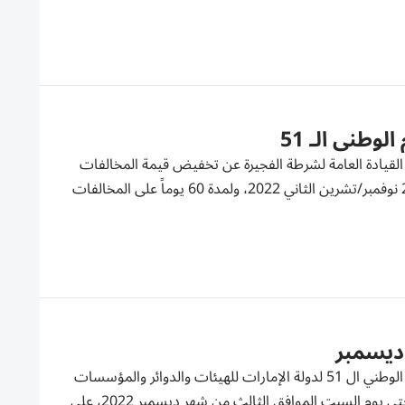
وطني الـ 51
القيادة العامة لشرطة الفجيرة عن تخفيض قيمة المخالفات
المرورية بنسبة 50%، وإلغاء النقاط المرورية، وقيمة حجز المركبات اعتباراً من 29 نوفمبر/تشرين الثاني 2022، ولمدة 60 يوماً على المخالفات
دبي - وام أعلنت دائرة الموارد البشرية لحكومة دبي، أن عطلة يوم الشهيد واليوم الوطني ال 51 لدولة الإمارات للهيئات والدوائر والمؤسسات
في حكومة دبي، ستبدأ يوم الخميس الموافق الأول من شهر ديسمبر، وتستمر حتى يوم السبت الموافق الثالث من شهر ديسمبر 2022، على