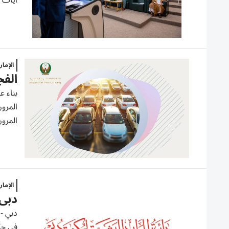
آيات م
الإما
الفج
بناء 
المرور
الإما
دبي..