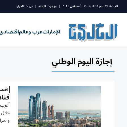
الجمعة ٢٤ صفر ١٤٤٨ ه - ٠٧ أغسطس ٢٠٢٦
|
مواقيت الصلاة
|
درجات الحرارة
الإمارات
عرب وعالم
اقتصاد
ري
إجازة اليوم الوطني
اقتصا
فنادق 
خلال 
والمرا