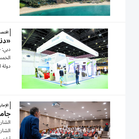
اقتصا
«دناتا»: 5 وجهات الأكثر ط
دبي: 
الخمس 
دولة ا
الإما
جامع
الشارق
الشارق