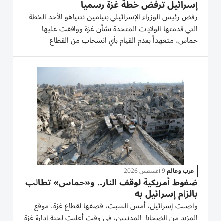
إسرائيل ترفض خطة غزة رسمياً
رفض رئيس الوزراء الإسرائيلي بنيامين نتنياهو الأحد الخطة
التي قدمتها الولايات المتحدة بشأن غزة ووافقت عليها
حماس، متعهداً بعدم القيام بأي انسحاب من القطاع
المحاصر دون نزع «حقيقي» لسلاح الحركة الفلسطينية. وقال
نتنياهو خلال اجتماع لمجلس الوزراء «إسرائيل ترفض
الوثيقة...
عرب وعالم
9 أغسطس 2026
ضغوط أمريكية لوقف النار.. و«حماس» تطالب
بالزام إسرائيل به
واصلت إسرائيل، أمس السبت، قصفها لقطاع غزة، موقع
المزيد من الضحايا المدنيين، في وقت أعلنت لجنة إدارة غزة