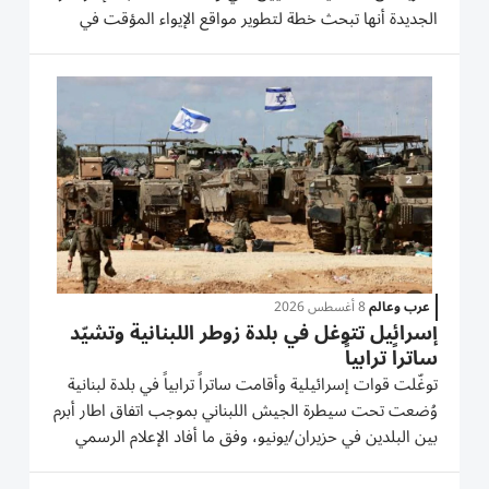
الجديدة أنها تبحث خطة لتطوير مواقع الإيواء المؤقت في
القطاع وتحسين حياة النازحين، فيما أكدت «حماس»
استعدادها لتنفيذ اتفاق غزة شرط التزام إسرائيل به، بينما
تحدثت وسائل...
عرب وعالم
8 أغسطس 2026
إسرائيل تتوغل في بلدة زوطر اللبنانية وتشيّد
ساتراً ترابياً
توغّلت قوات إسرائيلية وأقامت ساتراً ترابياً في بلدة لبنانية
وُضعت تحت سيطرة الجيش اللبناني بموجب اتفاق اطار أبرم
بين البلدين في حزيران/يونيو، وفق ما أفاد الإعلام الرسمي
اللبناني ورئيس بلدية المنطقة السبت. وأوردت الوكالة