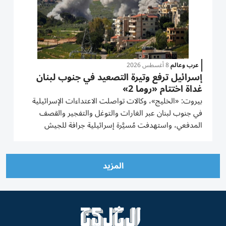
عرب وعالم
8 أغسطس 2026
إسرائيل ترفع وتيرة التصعيد في جنوب لبنان
غداة اختتام «روما 2»
بيروت: «الخليج»، وكالات تواصلت الاعتداءات الإسرائيلية
في جنوب لبنان عبر الغارات والتوغل والتفجير والقصف
المدفعي، واستهدفت مُسيَّرة إسرائيلية جرافة للجيش
اللبناني في المنصوري ما أدى إلى إصابة أحد العسكريين،
وذلك غداة اختتام الجلسة الثالثة من جولة المفاوضات
اللبنانية -...
المزيد