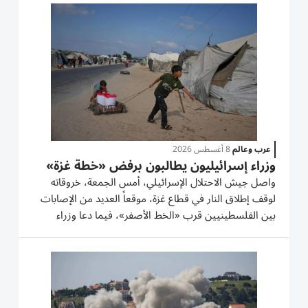
الوطنية للإعلام الرسمية «توغلت قوة من جيش الاحتلال...
عرب وعالم
8 أغسطس 2026
وزراء إسرائيليون يطالبون برفض «خطة غزة»
واصل جيش الاحتلال الإسرائيلي، أمس الجمعة، خروقاته
لوقف إطلاق النار في قطاع غزة، موقعاً العديد من الإصابات
بين الفلسطينيين قرب «الخط الأصفر»، فيما دعا وزراء
إسرائيليون لعمليات عسكرية بغزة ولرفض خطة الرئيس
الأمريكي دونالد ترامب، كما اعتبر رئيس رئيس «الشاباك»
موافقة حركة...