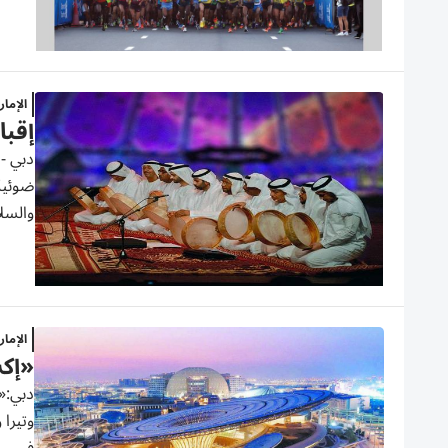
الإما
إقبا
دبي - 
ضوئية 
والسل
الإما
«إكس