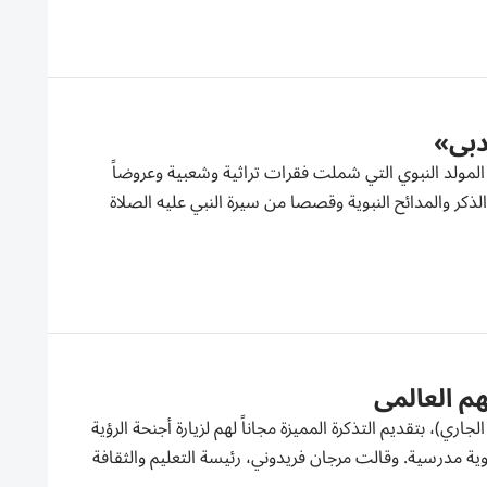
دبي»
 المولد النبوي التي شملت فقرات تراثية وشعبية وعروضاً
كر والمدائح النبوية وقصصا من سيرة النبي عليه الصلاة
م العالمي
تفي مدينة إكسبو دبي باليوم العالمي للمعلم، الأربعاء (5 أكتوبر الجاري)، بتقديم التذكرة المميزة مجاناً لهم لزيارة أجنحة الرؤية
من 5 إلى 8 أكتوبر عند تقديم بطاقة هوية مدرسية. وقالت مرجان فريدوني، رئيسة التعليم والثقافة