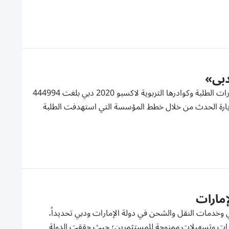
دبي- محمد ابراهيم: كشفت مؤسسة الإمارات للتعليم المدرسي عن أن عدد زيارات الطلبة وكوادرها التربوية لاكسبو 2020 دبي بلغت 444994
لف معلم ومعلمة ومشرف من زيارة الحدث من خلال خطط المؤسسة التي استهدفت الطلبة
20 دبي» ريادة القطاع اللوجستي وخدمات النقل والشحن في دولة الإمارات ودبي تحديداً،
ومطارات وتسهيلات ممنوحة للمستثمرين؛ حيث حققت الدولة