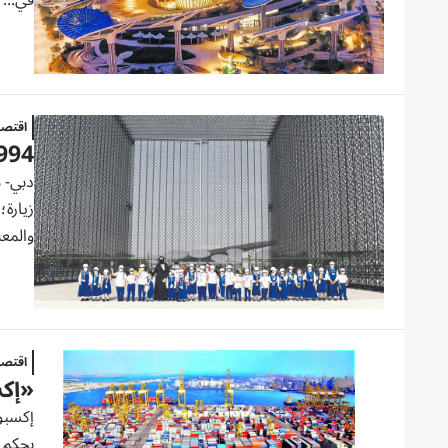
في...
اقتصا
444994 زيارة لطلبة الم
والمعل
اقتصا
«إكسبو 2020» يترك بصم
بحكم م