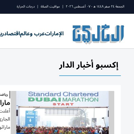
الجمعة ٢٤ صفر ١٤٤٨ ه - ٠٧ أغسطس ٢٠٢٦
|
مواقيت الصلاة
|
درجات الحرارة
الإمارات
عرب وعالم
اقتصاد
ري
إكسبو أخبار الدار
رياض
ماراثون 
الجاري
ماراثو