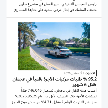
رئيس المجلس التنفيذي، سير العمل في مشروع تطوير
متحف المنامة، في إطار حرص سموه على متابعة المشاريع
السياحية والثقافية والتراثية في الإمارة. واطّلع سموه خلال
الجولة التفقدية على نسب الإنجاز في مختلف مراحل الترميم
والتجهيز...
الإمارات
1 أغسطس 2026
95.2 % طلبات مركبات الأجرة رقمياً في عجمان
خلال 6 شهور
أعلنت هيئة النقل في عجمان، تسجيل 746,046 طلباً
لمركبات الأجرة خلال النصف الأول من عام 2026,95.29%
منها عبر القنوات الرقمية مقابل 4.71% من خلال مركز الحجز
والتوزيع، في مؤشر يعكس تنامي اعتماد المتعاملين على