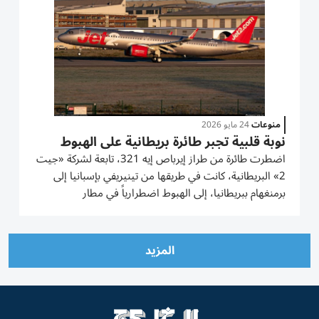
منوعات
24 مايو 2026
نوبة قلبية تجبر طائرة بريطانية على الهبوط
اضطرت طائرة من طراز إيرباص إيه 321، تابعة لشركة «جيت
2» البريطانية، كانت في طريقها من تينيريفي بإسبانيا إلى
برمنغهام ببريطانيا، إلى الهبوط اضطرارياً في مطار
فرانسيسكو، سا كارنيرو، بالبرتغال، بعد تعرض قائدها لوعكة
صحية حادة يشتبه في أنها نوبة قلبية أثناء التحليق على
ارتفاع...
المزيد