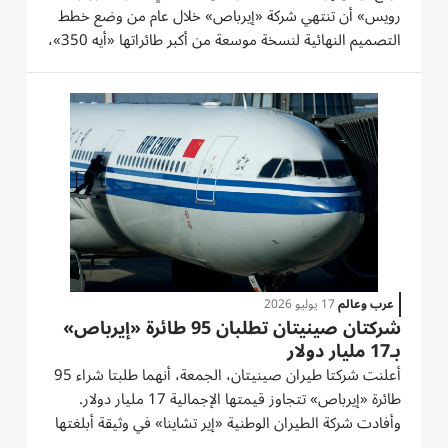
رويس» أن تنتهي شركة «إيرباص» خلال عام من وضع خطط
التصميم النهائية لنسخة موسعة من أكبر طائراتها «أيه 350»،
في خطوة قد تفتح الباب أمام تطوير طائرة جديدة تلبي الطلب
المتزايد على الطائرات عريضة البدن. وقال إرجينبيلجيك...
عرب وعالم
17 يوليو 2026
شركتان صينيتان تطلبان 95 طائرة «إيرباص»
بـ17 مليار دولار
أعلنت شركتا طيران صينيتان، الجمعة، أنهما طلبتا شراء 95
طائرة «إيرباص» تتجاوز قيمتها الإجمالية 17 مليار دولار.
وأفادت شركة الطيران الوطنية «إير تشاينا» في وثيقة أبلغتها
إلى سوق شنغهاي للأوراق المالية، بأنها أبرمت اتفاقاً لشراء