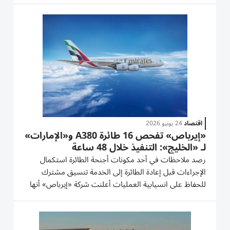
55 طائرة «إيرباص» لنفسها ولشركة تابعة لها، تبلغ...
اقتصاد
24 يونيو 2026
«إيرباص» تفحص 16 طائرة A380 و«الإمارات»
لـ «الخليج»: التنفيذ خلال 48 ساعة
رصد ملاحظات في أحد مكونات أجنحة الطائرة استكمال
الإجراءات قبل إعادة الطائرة إلى الخدمة تنسيق مشترك
للحفاظ على انسيابية العمليات أعلنت شركة «إيرباص» أنها
ستجري عمليات فحص لـ 16 طائرة من طراز A380، بعد
رصد ملاحظات في أحد مكونات أجنحة الطائرة. وأكدت طيران
الإمارات أنها ستباشر...