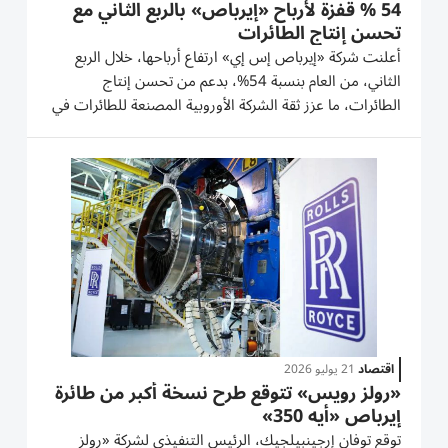
54 % قفزة لأرباح «إيرباص» بالربع الثاني مع
تحسن إنتاج الطائرات
أعلنت شركة «إيرباص إس إي» ارتفاع أرباحها، خلال الربع
الثاني، من العام بنسبة 54%، بدعم من تحسن إنتاج
الطائرات، ما عزز ثقة الشركة الأوروبية المصنعة للطائرات في
قدرتها على تحقيق هدف تسليم الطائرات التجارية للعام
الجاري. وقالت الشركة، التي تتخذ من مدينة تولوز الفرنسية
مقراً...
اقتصاد
21 يوليو 2026
«رولز رويس» تتوقع طرح نسخة أكبر من طائرة
إيرباص «أيه 350»
توقع توفان إرجينبيلجيك، الرئيس التنفيذي لشركة «رولز