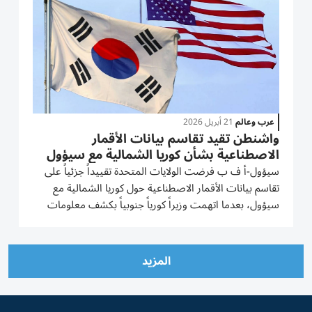
عرب وعالم
21 أبريل 2026
واشنطن تقيد تقاسم بيانات الأقمار
الاصطناعية بشأن كوريا الشمالية مع سيؤول
سيؤول-أ ف ب فرضت الولايات المتحدة تقييداً جزئياً على
تقاسم بيانات الأقمار الاصطناعية حول كوريا الشمالية مع
سيؤول، بعدما اتهمت وزيراً كورياً جنوبياً بكشف معلومات
حساسة عن موقع نووي تديره بيونغ يانغ، وفق ما أفادت
وسائل إعلام، الثلاثاء. وكان وزير التوحيد الكوري الجنوبي،...
المزيد