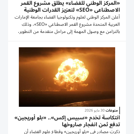
«المركز الوطني للفضاء» يطلق مشروع القمر
الاصطناعي «SEO» لتعزيز القدرات الوطنية
أعلن المركز الوطني لعلوم وتكنولوجيا الفضاء بجامعة الإمارات
العربية المتحدة مشروع القمر الاصطناعي «SEO»، وذلك
بالتزامن مع وصول المهمة إلى مراحل متقدمة من التطوير،
وذلك ضمن جهود المركز المستمرة لتنفيذ مشاريع فضائية
وطنية بالتعاون مع وكالة الإمارات للفضاء. وتسهم المهمة
في...
منوعات
30 مايو 2026
انتكاسة تخدم «سبيس إكس».. «بلو أوريجين»
تدفع ثمن انفجار صاروخها
ذكرت مصادر في «بلو أوريجين» وقطاع علوم الفضاء أن