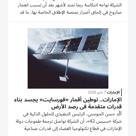
الشركة تواجه انتكاسة ربما تمتد لأشهر بعد أن تسبب انفجار
صاروخ في إلحاق أضرار بمنصة الإطلاق الخاصة بها، ما ‌قد
يرجئ مواعيد إطلاق أقمار أمازون الصناعية ويعزز هيمنة
شركة «سبيس إكس» في سوق ​إطلاق الأقمار التجارية.
ووقع...
الإمارات
7 مايو 2026
الإمارات.. توطين أقمار «فورسايت» يجسد بناء
قدرات متقدمة في رصد الأرض
أكَّد حسن الحوسني، الرئيس التنفيذي للحلول الذكية في
شركة «سبيس 42»، أن الشركة تواصل ترجمة طموحات دولة
الإمارات في قطاع تكنولوجيا الفضاء إلى قدرات صناعية
وتشغيلية وسيادية متكاملة داخل الدولة. وقال الحوسني، في