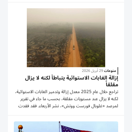
تصريحات لوكالة أنباء الإمارات «وام»، على هامش «اصنع في
الإمارات...
منوعات
29 أبريل 2026
إزالة الغابات الاستوائية يتباطأ لكنه لا يزال
مقلقاً
تراجع خلال عام 2025 معدل إزالة وتدمير الغابات الاستوائية،
لكنه لا يزال عند مستويات مقلقة، بحسب ما جاء في تقرير
لمرصد «غلوبال فورست ووتش»، نشر الأربعاء. فقد فقدت
المناطق الاستوائية العام الفائت 4,3 مليون هكتار من
الغابات، وهي مساحة تعادل مساحة الدنمارك، وفقاً للبيانات
التي...