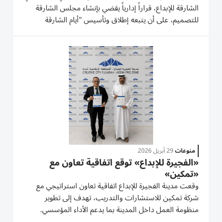
الشارقة للإبداع، قراراً إدارياً يقضي بإنشاء مجلس الشارقة
للتصميم، على أن يتبعه إطلاق وتأسيس "أيام الشارقة
للتصميم"، ليكون منصة متخصصة تجمع المصممين
والمبدعين والمختصين من كل أنحاء العالم، للعمل على
تطوير منظومة التصميم...
منوعات
29 أبريل 2026
«الفجيرة للإبداع» توقع اتفاقية تعاون مع
«تمكين»
وقعت مدينة الفجيرة للإبداع اتفاقية تعاون استراتيجي مع
شركة تمكين للاستشارات والتدريب، تهدف إلى تطوير
منظومة العمل داخل المدينة بما يدعم الأداء المؤسسي.
وأكدت المدينة أن التعاون يأتي انطلاقاً من رؤيتها في تعزيز