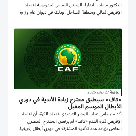
الدكتور مامادو تانغارا، الممثل السامي لمفوضية الاتحاد
الإفريقي لمالي ومنطقة الساحل، وذلك في ديوان عام وزارة
الخارجية في أبوظبي. وجرى خلال اللقاء بحث سبل تعزيز
التعاون بين دولة الإمارات والاتحاد الإفريقي، بما يسهم في...
رياضة
27 يوليو 2026
«كاف» سيطبق مقترح زيادة الأندية في دوري
الأبطال الموسم المقبل
أكد مصطفى عزام، المدير التنفيذي لاتحاد الكرة، أن الاتحاد
الإفريقي لكرة القدم «كاف» لم يرفض المقترح المصري
الخاص بزيادة عدد الأندية المشاركة في دوري أبطال إفريقيا،
مشيراً إلى أن الملف لا يزال قيد الدراسة تمهيداً لإمكانية