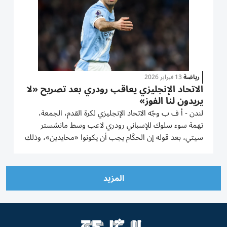
رياضة
13 فبراير 2026
الاتحاد الإنجليزي يعاقب رودري بعد تصريح «لا
يريدون لنا الفوز»
لندن - أ ف ب وجّه الاتحاد الإنجليزي لكرة القدم، الجمعة،
تهمة سوء سلوك للإسباني رودري لاعب وسط مانشستر
سيتي، بعد قوله إن الحكّام يجب أن يكونوا «محايدين»، وذلك
عقب المواجهة المثيرة للجدل أمام توتنهام. وكان رودري
غاضباً من قرار الحكم روبرت جونز احتساب هدف دومينيك
سولانكي في...
المزيد