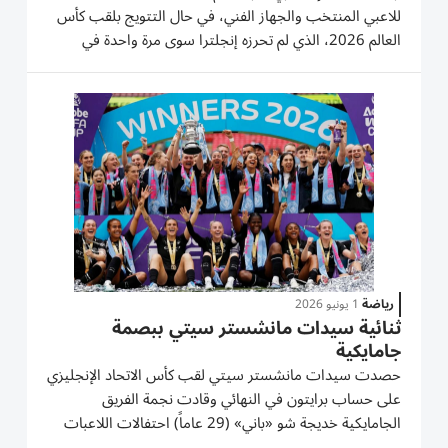
للاعبي المنتخب والجهاز الفني، في حال التتويج بلقب كأس
العالم 2026، الذي لم تحرزه إنجلترا سوى مرة واحدة في
تاريخها، عام 1966. وخصص الاتحاد مبلغ 15 مليون جنيه
إسترليني، بزيادة قدرها سبعة ملايين جنيه مقارنة بالمكافآت
المرصودة...
رياضة
1 يونيو 2026
ثنائية سيدات مانشستر سيتي ببصمة
جامايكية
حصدت سيدات مانشستر سيتي لقب كأس الاتحاد الإنجليزي
على حساب برايتون في النهائي وقادت نجمة الفريق
الجامايكية خديجة شو «باني» (29 عاماً) احتفالات اللاعبات
اللاتي توجن بلقب موسم السوبر (الموازي للبريميرليغ) أيضاً.