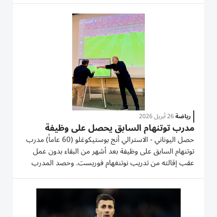
هذا هو أول كأس اتحاد منذ 6 سنوات لكنه الرابع لسيدات
السماوي وجاء...
رياضة
26 أبريل 2026
مدرب توتنهام السابق يحصل على وظيفة
حصل اليوناني - الاسترالي أنج بوستيكوغلو (60 عاماً) مدرب
توتنهام السابق على وظيفة بعد أشهر من البقاء بدون عمل
عقب إقالته من تدريب نوتنغهام فوريست. وحصد المدرب
أول لقب أوروبي لتوتنهام عندما فاز بلقب يوروبا ليغ ثم طرد
ليتراجع الفريق اللندني حتى يوشك الآن على الهبوط للدرجة...