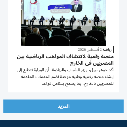
رياضة
2 أغسطس 2026
منصة رقمية لاكتشاف المواهب الرياضية بين
المصريين في الخارج
أكد جوهر نبيل، وزير الشباب والرياضة، أن الوزارة تتطلع إلى
إنشاء منصة رقمية وطنية موحدة تضم الخدمات المقدمة
للمصريين بالخارج، بما يسمح بتكامل قواعد
البيانات،واكتشاف المواهب الرياضية في وقت مبكر،وربطها
بالجهات المعنية برعايتها وتنميتها،مستشهداً باللاعب هيثم
حسن كنموذج...
المزيد