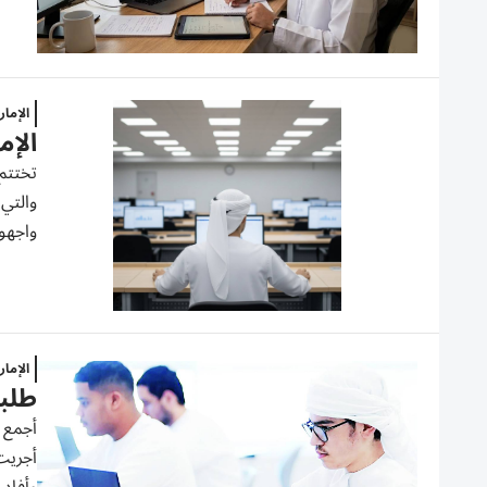
الإما
الإم
والتي 
واجهو
الإما
طلبة الـ 12: أسئلة ام
أجريت