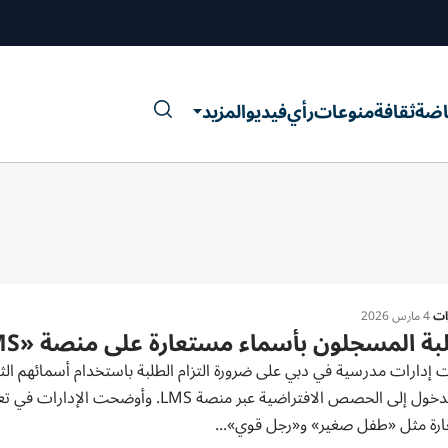
اضة
ثقافة
منوعات
رأي
فيديو
المزيد
رات
4 مارس 2026
بة المسجلون بأسماء مستعارة على منصة «LMS».. غياب
 إدارات مدرسية في دبي على ضرورة التزام الطلبة باستخدام أسمائهم ال
عند الدخول إلى الحصص الافتراضية عبر 
رة مثل «طفل صغير» و«رجل قوي»...