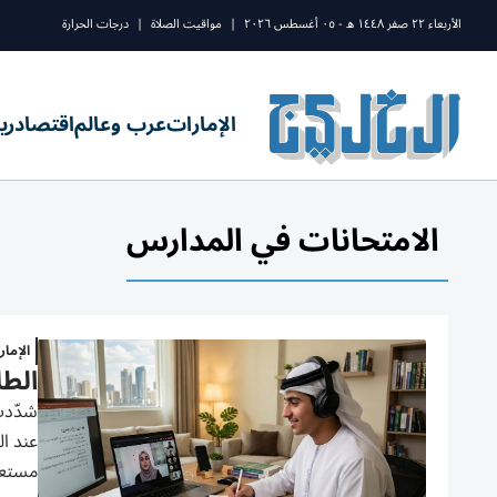
الأربعاء ٢٢ صفر ١٤٤٨ ه - ٠٥ أغسطس ٢٠٢٦
|
مواقيت الصلاة
|
درجات الحرارة
الإمارات
عرب وعالم
اقتصاد
ري
الامتحانات في المدارس
الإما
الطل
شدّدت
مستعا