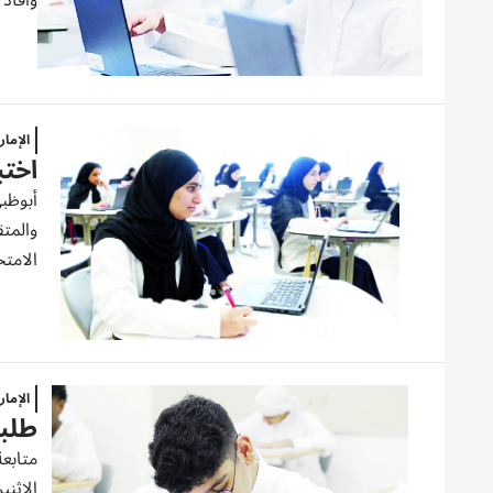
وأفاد 
الإما
اختب
أبوظبي
والمتق
الامتح
الإما
طلبـة الـ 12: أسئلـة ال
متابعة