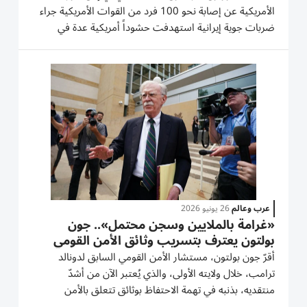
الأمريكية عن إصابة نحو 100 فرد من القوات الأمريكية جراء
ضربات جوية إيرانية استهدفت حشوداً أمريكية عدة في
المنطقة خلال الشهر الحالي. وأكد المتحدث باسم وزارة
الحرب الأمريكية (البنتاغون)، شون بارنيل، هذه الأرقام
موضحاً أن نحو 100 جندي...
عرب وعالم
26 يونيو 2026
«غرامة بالملايين وسجن محتمل».. جون
بولتون يعترف بتسريب وثائق الأمن القومي
أقرّ جون بولتون، مستشار الأمن القومي السابق لدونالد
ترامب، خلال ولايته الأولى، والذي يُعتبر الآن من أشدّ
منتقديه، بذنبه في تهمة الاحتفاظ بوثائق تتعلق بالأمن
القومي. وبولتون، البالغ من العمر 77 عاماً، وجهت إليه هيئة