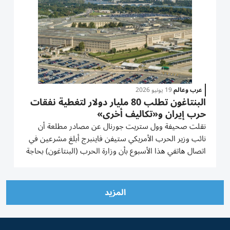
عرب وعالم
19 يونيو 2026
البنتاغون تطلب 80 مليار دولار لتغطية نفقات
حرب إيران و«تكاليف أخرى»
نقلت ‌صحيفة وول ​ستريت ⁠جورنال ‌عن مصادر مطلعة ‌أن
نائب وزير الحرب الأمريكي ستيفن ⁠فاينبرج أبلغ مشرعين في
اتصال هاتفي هذا الأسبوع ​بأن وزارة الحرب (البنتاغون) بحاجة
إلى 80 مليار دولار ⁠لتغطية تكاليف الحرب على ​إيران ‌بالإضافة
‌إلى نفقات أخرى غير متعلقة ‌بالحرب. وبحسب...
المزيد