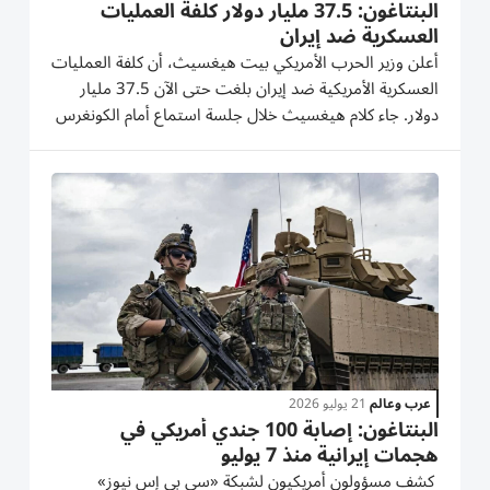
البنتاغون: 37.5 مليار دولار كلفة العمليات
العسكرية ضد إيران
أعلن وزير الحرب الأمريكي بيت هيغسيث، أن كلفة العمليات
العسكرية الأمريكية ضد إيران بلغت حتى الآن 37.5 مليار
دولار. جاء كلام هيغسيث خلال جلسة استماع أمام الكونغرس
شارك فيها رئيس هيئة الأركان المشتركة الأمريكية دان كاين،
وتمحورت حول طلب إدارة الرئيس الأمريكي دونالد ترامب...
عرب وعالم
21 يوليو 2026
البنتاغون: إصابة 100 جندي أمريكي في
هجمات إيرانية منذ 7 يوليو
كشف مسؤولون أمريكيون لشبكة «سي بي إس نيوز»