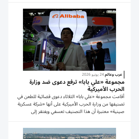
محلفين في ولاية ماريلاند، قرب واشنطن العاصمة، لائحة
اتهام...
عرب وعالم
24 يونيو 2026
مجموعة «علي بابا» ترفع دعوى ضد وزارة
الحرب الأميركية
أقامت مجموعة «علي بابا» الثلاثاء دعوى قضائية للطعن في
تصنيفها من وزارة الحرب الأميركية على أنها «شركة عسكرية
صينية» معتبرة أن هذا التصنيف تعسفي ويفتقر إلى
الإجراءات القانونية الواجبة. وتطعن الدعوى القضائية التي
أقيمت في المحكمة الفدرالية في سان خوسيه، في قرار
البنتاغون...