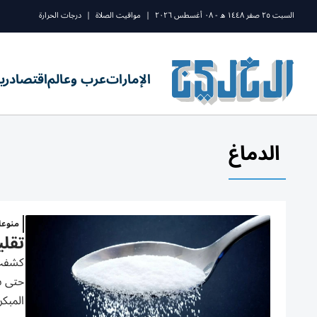
السبت ٢٥ صفر ١٤٤٨ ه - ٠٨ أغسطس ٢٠٢٦
|
مواقيت الصلاة
|
درجات الحرارة
الإمارات
عرب وعالم
اقتصاد
ري
الدماغ
منوع
تقلي
كشفت 
حتى س
المبكر