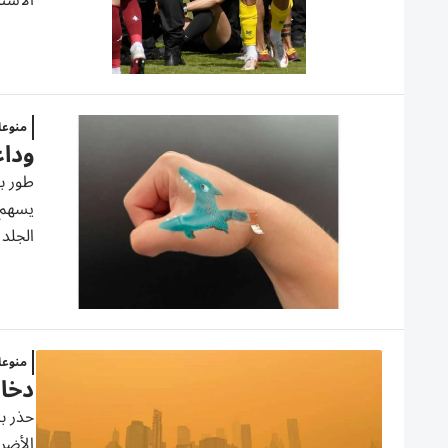
الاستم
منوع
وداع
طور با
يسهم ف
الجلد 
منوع
دخان
حذر با
الأضرا