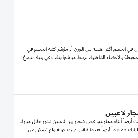
ن في الجسم أكثر أهمية من الوزن أو مؤشر كتلة الجسم في
حيطة بالأعضاء الداخلية، ترتبط مباشرة بتلف في بنية الدماغ
ار لاعبين
أرضاً أثناء محاولتها فض شجار بين لاعبين ذكور خلال مباراة
ودية جمعت ناديي ميتز الفرنسي و فورتونا سيتارد الهولندي. وسقطت الحكمة البالغة 26 عاماً أرضاً بعدما تلقت ضربة قوية،ولم تتمكن من