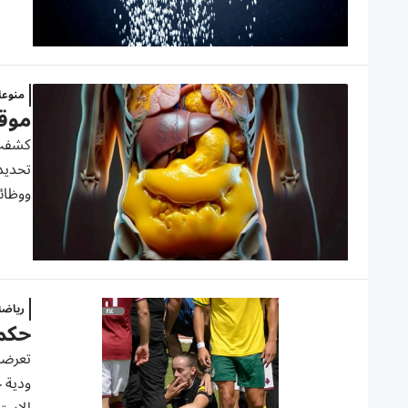
منوع
موقع
كشفت 
تحديد 
ووظائف
رياض
حكمة
تعرضت