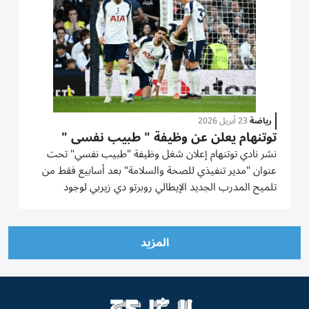
رياضة
23 أبريل 2026
توتنهام يعلن عن وظيفة " طبيب نفسي "
نشر نادي توتنهام إعلان شغل وظيفة "طبيب نفسي" تحت
عنوان "مدير تنفيذي للصحة والسلامة" بعد أسابيع فقط من
تلميح المدرب الجديد الإيطالي روبرتو دي زيربي لوجود
مشاكل ذهنية لدى لاعبي الفريق المهدد بالهبوط. ولم يحقق
الفريق أي فوز هذا العام وأمامه رحلة السبت أمام الهابط
وولفرهامبتون...
المزيد