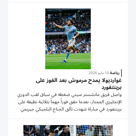
كان قد تغلّب عليه في نصف النهائي، وفق ما أعلنته رابطة
الدوري...
رياضة
10 مايو 2026
غوارديولا يمدح مرموش بعد الفوز على
برينتفورد
واصل فريق مانشستر سيتي ضغطه في سباق لقب الدوري
الإنجليزي الممتاز، بعدما حقق فوزاً مهماً بثلاثية نظيفة على
برينتفورد في مباراة شهدت تألق الجناح البلجيكي جيريمي
دوكو، والمهاجم المصري عمر مرموش. افتتح دوكو التسجيل
لصالح مانشستر سيتي، قبل أن يضيف إيرلينج هالاند وعمر
مرموش...