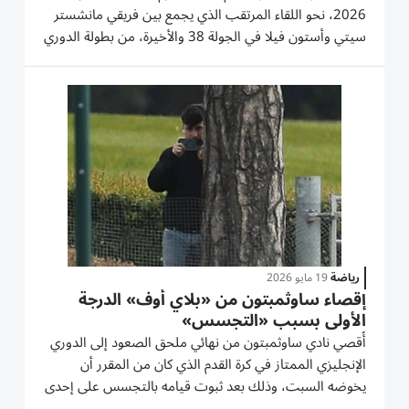
2026، نحو اللقاء المرتقب الذي يجمع بين فريقي مانشستر
سيتي وأستون فيلا في الجولة 38 والأخيرة، من بطولة الدوري
الإنجليزي الممتاز. تأتي هذه المواجهة بعد حدث مهم لكل
فريق، حيث أعلن بيب جوارديولا رحيله عن تدريب مانشستر
سيتي بعد 10...
رياضة
19 مايو 2026
إقصاء ساوثمبتون من «بلاي أوف» الدرجة
الأولى بسبب «التجسس»
أُقصي نادي ساوثمبتون من نهائي ملحق الصعود إلى الدوري
الإنجليزي الممتاز في كرة القدم الذي كان من المقرر أن
يخوضه السبت، وذلك بعد ثبوت قيامه بالتجسس على إحدى
حصص تدريب فريق ميدلزبره خصمه في الدرجة الأولى الذي