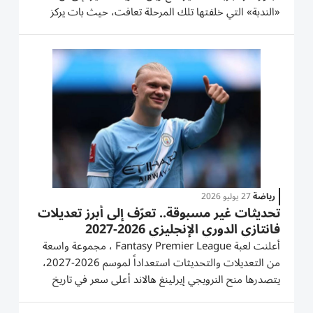
«الندبة» التي خلفتها تلك المرحلة تعافت، حيث بات يركز
بالكامل على قيادة الفريق اللندني قبل انطلاق الموسم الجديد
من الدوري الإنجليزي الممتاز. وجاءت تصريحات...
رياضة
27 يوليو 2026
تحديثات غير مسبوقة.. تعرّف إلى أبرز تعديلات
فانتازي الدوري الإنجليزي 2026-2027
أعلنت لعبة Fantasy Premier League ، مجموعة واسعة
من التعديلات والتحديثات استعداداً لموسم 2026-2027،
يتصدرها منح النرويجي إيرلينغ هالاند أعلى سعر في تاريخ
اللعبة، إلى جانب إدخال مزايا جديدة تهدف إلى منح المدربين