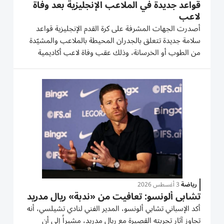
قواعد جديدة في الملاعب الإنجليزية بعد وفاة
لاعب
أصدرت الجهات المشرفة على كرة القدم الإنجليزية قواعد
سلامة جديدة تتعلق بالجدران المحيطة بالملاعب والمشيّدة
من الطوب أو الخرسانة، وذلك عقب وفاة لاعب أكاديمية
أرسنال السابق بيلي فيغار. وتوفي مهاجم تشيتشستر سيتي
عن 21 عاماً بعد تعرضه في أيلول/سبتمبر 2025 لإصابة في
الدماغ خلال...
رياضة
3 أغسطس 2026
تشابي ألونسو: تعافيت من «ندبة» ريال مدريد
أكد الإسباني تشابي ألونسو، المدير الفني لنادي تشيلسي، أنه
تجاوز آثار تجربته القصيرة مع ريال مدريد، مشيراً إلى أن