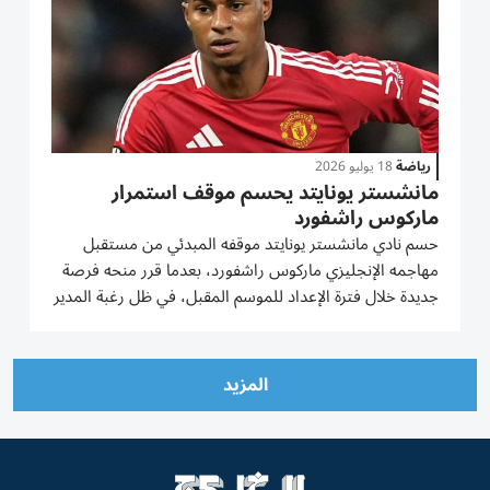
رياضة
18 يوليو 2026
مانشستر يونايتد يحسم موقف استمرار
ماركوس راشفورد
حسم نادي مانشستر يونايتد موقفه المبدئي من مستقبل
مهاجمه الإنجليزي ماركوس راشفورد، بعدما قرر منحه فرصة
جديدة خلال فترة الإعداد للموسم المقبل، في ظل رغبة المدير
الفني الجديد مايكل كاريك في تقييم اللاعب عن قرب قبل
اتخاذ قرار نهائي بشأن استمراره أو رحيله. راشفورد يعود إلى
فترة...
المزيد