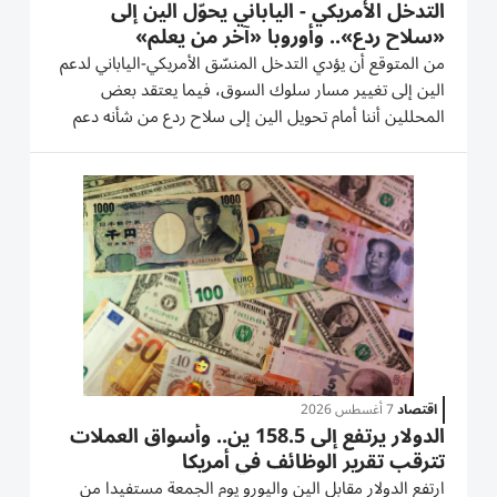
التدخل الأمريكي - الياباني يحوّل الين إلى
«سلاح ردع».. وأوروبا «آخر من يعلم»
من المتوقع أن يؤدي التدخل المنسّق الأمريكي-الياباني لدعم
الين إلى تغيير مسار سلوك السوق، فيما يعتقد بعض
المحللين أننا أمام تحويل الين إلى سلاح ردع من شأنه دعم
هيمنة الدولار. لقد سبق لليابان أن تدخلت في أسواق
العملات، لكن هذه الخطوة كانت أضخم من المعتاد؛ إذ
حظيت بدعم واشنطن،...
اقتصاد
7 أغسطس 2026
الدولار يرتفع إلى 158.5 ين.. وأسواق العملات
تترقب تقرير الوظائف في أمريكا
ارتفع الدولار مقابل الين واليورو يوم الجمعة مستفيدا من