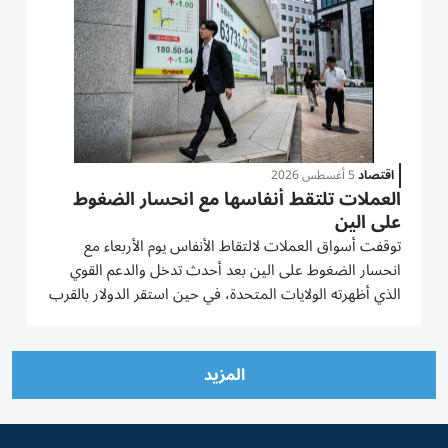
اقتصاد
5 أغسطس 2026
العملات تلتقط أنفاسها مع انحسار الضغوط
على الين
توقفت أسواق العملات لالتقاط الأنفاس يوم الأربعاء مع
انحسار الضغوط على الين بعد أحدث تدخل والدعم القوي
الذي أظهرته الولايات المتحدة، في حين استقر الدولار بالقرب
من أدنى ‌مستوياته في ستة أسابيع وسط تفاؤل جديد إزاء
الوضع بالشرق الأوسط. وارتفع الين بشكل طفيف ​إلى
157.60...
المزيد