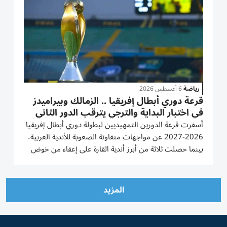
رياضة
6 أغسطس 2026
قرعة دوري أبطال إفريقيا .. الزمالك وبيراميدز
في اختبار البداية والترجي يترقب الدور الثاني
أسفرت قرعة الدورين التمهيديين لبطولة دوري أبطال إفريقيا
2026-2027 عن مواجهات متفاوتة الصعوبة للأندية العربية،
بينما حصلت ثلاثة من أبرز أندية القارة على إعفاء من خوض
الدور التمهيدي الأول، وهي الترجي التونسي ونهضة بركان
المغربي وماميلودي صن داونز الجنوب إفريقي. ويشارك
في...
المزيد