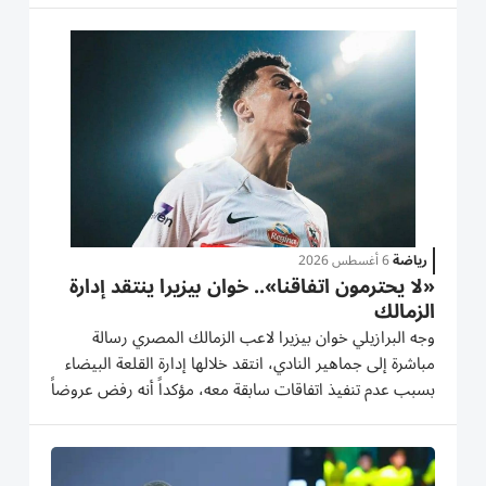
من مواجهة إيغلز بطل الكونغو الديمقراطية والجيش
الوطني...
رياضة
6 أغسطس 2026
«لا يحترمون اتفاقنا».. خوان بيزيرا ينتقد إدارة
الزمالك
وجه البرازيلي خوان بيزيرا لاعب الزمالك المصري رسالة
مباشرة إلى جماهير النادي، انتقد خلالها إدارة القلعة البيضاء
بسبب عدم تنفيذ اتفاقات سابقة معه، مؤكداً أنه رفض عروضاً
للرحيل من أجل الاستمرار ومساعدة الفريق على تحقيق لقب
الدوري المصري الموسم الماضي. ونشر بيزيرا، 22 عاماً،...