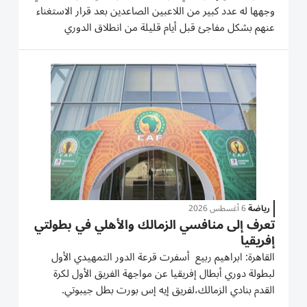
وجهها له عدد كبير من اللاعبين الصاعدين بعد قرار الاستغناء
عنهم بشكل مفاجئ قبل أيام قليلة من انطلاق الدوري
المصري يوم 21 أغسطس الجاري. وأكد حسين السيد،عضو
مجلس إدارة نادي الزمالك،أن النادي يقوم باختيار اللاعبين...
رياضة
6 أغسطس 2026
تعرف إلى منافسي الزمالك والأهلي في بطولتي
إفريقيا
القاهرة: ابراهيم ربيع أسفرت قرعة الدور التمهيدي الأول
لبطولة دوري أبطال إفريقيا عن مواجهة الفريق الأول لكرة
القدم بنادي الزمالك،لفريق إيه إس بورت بطل جيبوتي.
ويلتقي الفائز من مباراة الزمالك أمام بطل جيبوتي مع الفائز