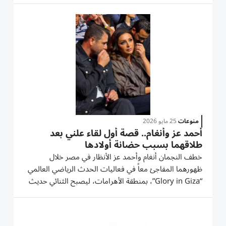
مستقرة ومستدامة بما ينسجم مع مستهدفات «أجندة دبي...
منوعات
25 مايو 2026
أحمد عز وأنغام.. قصة أول لقاء علني بعد
طلاقهما بسبب حضانة أولادها
خطف النجمان أنغام وأحمد عز الأنظار في مصر خلال
ظهورهما المفاجئ معاً في فعاليات الحدث الرياضي العالمي
“Glory in Giza”، بمنطقة الأهرامات، ليصبح الثنائي حديث
مواقع التواصل الاجتماعي خلال الساعات الأخيرة. وجاء اللقاء
في أول ظهور علني يجمعهما منذ سنوات طويلة بعد
طلاقهما، مما أثار...