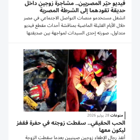
فيديو حيّر المصريين.. مشاجرة زوجين داخل
حديقة تقودهما إلى الشرطة المصرية
انشغل مستخدمو منصات التواصل الاجتماعي في مصر
خلال الأيام القليلة الماضية بمناقشة أحداث مقطع فيديو
متداول، صورته إحدى السيدات لمواجهة بين صديقتها
وزوجها، عقب اكتشاف وجوده داخل إحدى الحدائق العامة
برفقة أصدقائه الذين كان بينهم فتاتان. ووثق المقطع الشجار
بين الزوجين، قبل...
منوعات
28 يوليو 2026
الحب الحقيقي.. سقطت زوجته في حفرة فقفز
ليكون معها
أنقذ رجال الإطفاء زوجين صينيين بعدما سقطت الزوجة