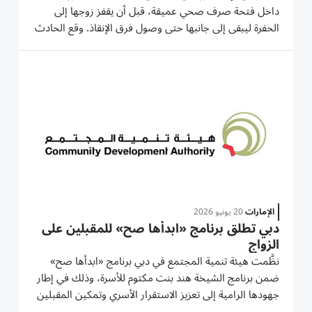
داخل فتحة صرف صحي عميقة، قبل أن يقفز زوجها إلى
الحفرة ليبقى إلى جانبها حتى وصول فرق الإنقاذ. وقع الحادث
في مدينة دونغينغ بمقاطعة شاندونغ شرق الصين، عندما كان
الزوجان يصطادان حشرات الزيز مساءً داخل منطقة خضراء
تابعة لمجمع...
الإمارات
20 يونيو 2026
دبي تطلق برنامج «ابدأها صح» للمقبلين على
الزواج
نظَّمت هيئة تنمية المجتمع في دبي برنامج «ابدأها صح»
ضمن برنامج الشيخة هند بنت مكتوم للأسرة، وذلك في إطار
جهودها الرامية إلى تعزيز الاستقرار الأسري وتمكين المقبلين
على الزواج بالمعارف والمهارات اللازمة لبناء حياة زوجية