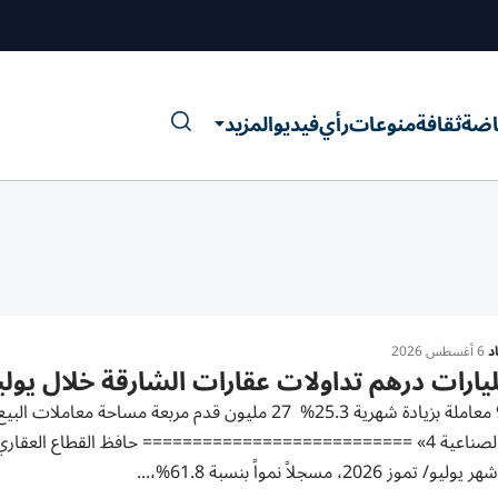
اضة
ثقافة
منوعات
رأي
فيديو
المزيد
د
6 أغسطس 2026
/ تموز 2026، مسجلاً نمواً بنسبة 61.8%،...