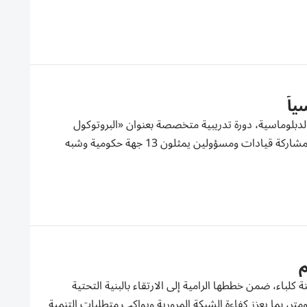
الدبلوماسية، دورة تدريبية متخصصة بعنوان «البروتوكول
والإتيكيت الدبلوماسي»، وذلك يومي 3 و4 أغسطس الجاري في بيت الحكمة، بمشاركة قيادات ومسؤولين يمثلون 13 جهة حكومية وشبه
لباء، ضمن خططها الرامية إلى الارتقاء بالبنية التحتية
 مدن الإمارة، إذ شملت الأعمال تطوير وتوسعة الطريق بطول 5.8 كيلومتر، بما يعزز كفاءة الشبكة المرورية ويواكب متطلبات التنمية