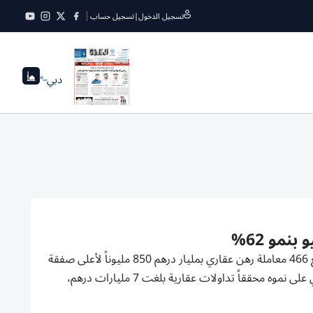
تسجيل الدخول
|
تسجيل حساب
دبي
--°
9376 معاملة بزيادة شهرية 25.3% 27 مليون قدم مربعة مساحة معاملات البيع 466 معاملة رهن عقاري بمليار درهم 850 مليوناً لأعلى صفقة
في «الصناعية 4» =========================== حافظ القطاع العقاري على نموه محققاً تداولات عقارية بلغت 7 مليارات درهم،