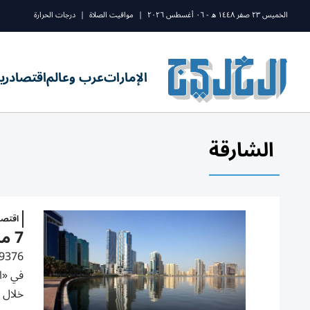
الخميس ٢٣ صفر ١٤٤٨ ه - ٠٦ أغسطس ٢٠٢٦
|
مواقيت الصلاة
|
درجات الحرارة
الإمارات
عرب وعالم
اقتصاد
ري
الشارقة
اقتصا
7 مليارات درهم تداولات عقارات الشارقة خلال يوليو بنمو 62%
خلال شهر يوليو