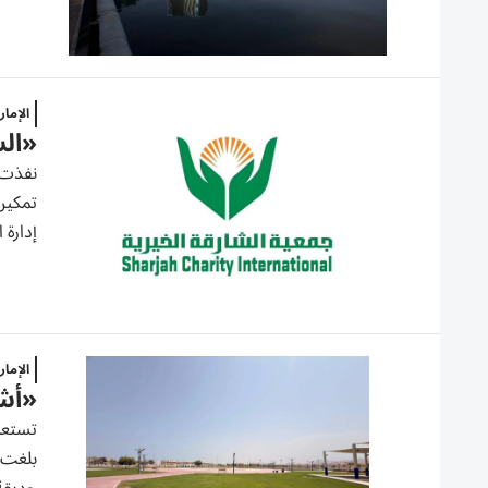
الإما
«الشارقة
تمكين
إدارة 
الإما
«أشغ
تستعرض