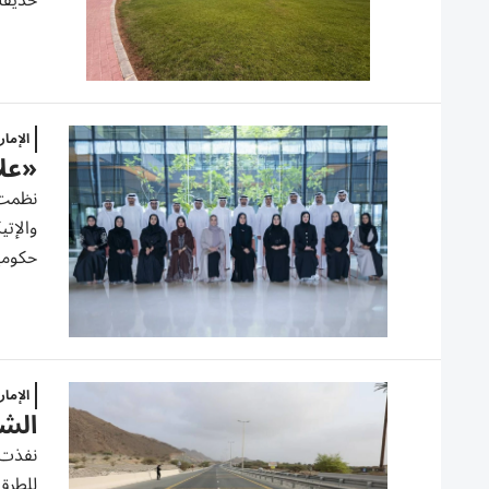
حديقة «
الإما
«علاق
نظمت د
حكومية
الإما
الشا
نفذت ه