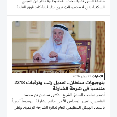
منطقة السور بكلباء تحت التخطيط ولا نكثر من المباني
السكنية لدي 4 مخطوطات تروي بناء قلعة كايد فوق القلعة
القاسمية بقعة الحصون مشروع كبير والتعمير في المدام
يسير بسرعة نربط البلد بأهلها وكل مناطق الشارقة تضم
متنفسات...
الإمارات
21 يوليو 2026
بتوجيهات سلطان.. تعديل رتب وترقيات 2218
منتسباً في شرطة الشارقة
أصدر صاحب السموّ الشيخ الدكتور سلطان بن محمد
القاسمي، عضو المجلس الأعلى حاكم الشارقة، مرسوماً أميرياً
باعتماد الهيكل التنظيمي العام لدائرة الشارقة الرقمية. ونصّ
المرسوم على أن يُعتمد الهيكل التنظيمي العام للدائرة،