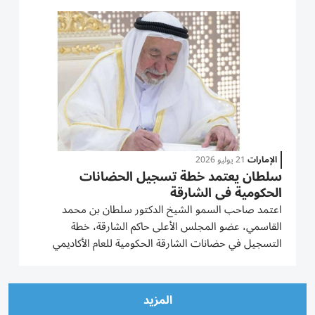
ويُصدر المجلس التنفيذي لإمارة الشارقة، بقرارات منه،...
الإمارات
21 يوليو 2026
سلطان يعتمد خطة تسجيل الحضانات
الحكومية في الشارقة
اعتمد صاحب السمو الشيخ الدكتور سلطان بن محمد
القاسمي، عضو المجلس الأعلى حاكم الشارقة، خطة
التسجيل في حضانات الشارقة الحكومية للعام الأكاديمي
المقبل 2026-2027، بزيادة قدرها 18% في عدد الأطفال
المقبولين عن العام الماضي. وقالت الدكتورة محدثة
الهاشمي، رئيس أكاديمية الشارقة...
المزيد