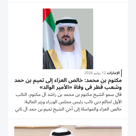
رعاه الله: نحتفي بمسيرة قائدٍ صنع الإلهام، وهزم المستحيل،
وجعل من...
الإمارات
12 يوليو 2026
مكتوم بن محمد: خالص العزاء إلى تميم بن حمد
وشعب قطر في وفاة «الأمير الوالد»
قال سمو الشيخ مكتوم بن محمد بن راشد آل مكتوم، النائب
الأول لحاكم دبي نائب رئيس مجلس الوزراء وزير المالية:
خالص العزاء والمواساة إلى أخي الشيخ تميم بن حمد آل ثاني
وإلى عموم أهل قطر الكرام في وفاة المغفور له بإذن الله
الأمير الوالد الشيخ حمد بن خليفة آل ثاني. وأضاف سموه:
رحم...