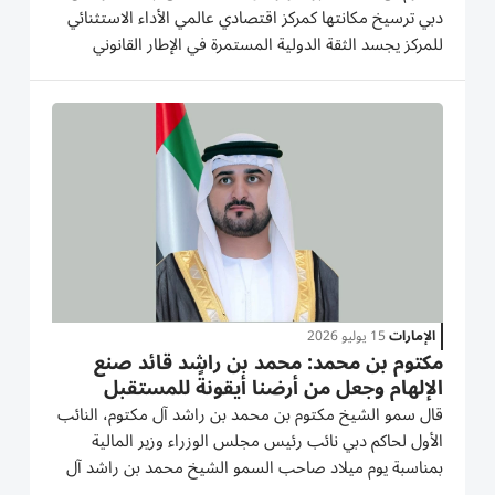
دبي ترسيخ مكانتها كمركز اقتصادي عالمي الأداء الاستثنائي
للمركز يجسد الثقة الدولية المستمرة في الإطار القانوني
والتشريعي النتائج محطة استراتيجية في دعم تحقيق
مستهدفات أجندة دبي الاقتصادية D33 10,018 إجمالي
الشركات المسجلة...
الإمارات
15 يوليو 2026
مكتوم بن محمد: محمد بن راشد قائد صنع
الإلهام وجعل من أرضنا أيقونةً للمستقبل
(فيديو)
قال سمو الشيخ مكتوم بن محمد بن راشد آل مكتوم، النائب
الأول لحاكم دبي نائب رئيس مجلس الوزراء وزير المالية
بمناسبة يوم ميلاد صاحب السمو الشيخ محمد بن راشد آل
مكتوم، نائب رئيس الدولة رئيس مجلس الوزراء حاكم دبي،