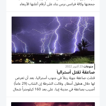
جمعتها وكالة فرانس برس بناء على أرقام أعلنها الأربعاء
مكتب الأمم المتحدة لتنسيق الشؤون الإنسانية (أوتشا)
ومحافظ الحُديدة الواقعة في الغرب. ذكر مسؤولون ومصادر
محلية وإغاثية...
منوعات
23 أكتوبر 2022
صاعقة تقتل أسترالياً
قتلت صاعقة جوية رجلاً في جنوب أستراليا، بعد أن تعرض
لها خلال هطول أمطار. وقالت الشرطة إن الشاب (29 عاماً)
أصيب بصاعقة في مدينة إيبا، على بعد 160 كيلومتراً شمال
شرق أديليد عاصمة ولاية جنوب أستراليا، والمدينة الخامسة
من حيث عدد السكان، وتوفي على إثرها مباشرة. وسجلت