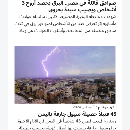
صواعق قاتلة في مصر.. البرق يحصد أروح 3
أشخاص ويصيب سيدة بحروق
شهدت محافظة البحيرة المصرية، الاثنين، سلسلة حوادث
مأساوية إثر تعرض عدد من الأشخاص لصواعق برق في ثلاث
مناطق مختلفة من المحافظة. وأسفرت الحوادث عن وفاة
ثلاثة أشخاص، وإصابة سيدة بحروق، بالتزامن مع حالة عدم
الاستقرار في الطقس التي تضرب المنطقة مصحوبة ببرق
ورعد ورياح قوية....
عرب وعالم
7 أغسطس 2024
45 قتيلاً حصيلة سيول جارفة باليمن
رويترز-أ.ف.ب قضى 45 شخصاً في اليمن في الأيام الأخيرة
جراء سيول جارفة تسببت بها أمطار غزيرة، بحسب حصيلة