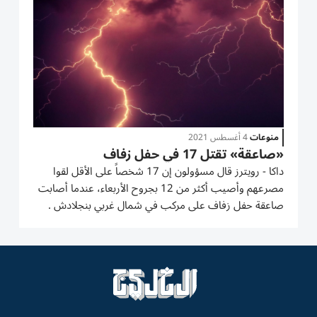
المنطقة ذاتها...
منوعات
4 أغسطس 2021
«صاعقة» تقتل 17 في حفل زفاف
داكا - رويترز قال مسؤولون إن 17 شخصاً على الأقل لقوا
مصرعهم وأصيب أكثر من 12 بجروح الأربعاء، عندما أصابت
صاعقة حفل زفاف على مركب في شمال غربي بنجلادش .
وقال فريد حسين المسؤول بالشرطة إن « الصاعقة حدثت مع
وصول المركب إلى ضفة نهر بادما في بلدة شيبجانج، بينما
كان المدعوون في طريقهم...