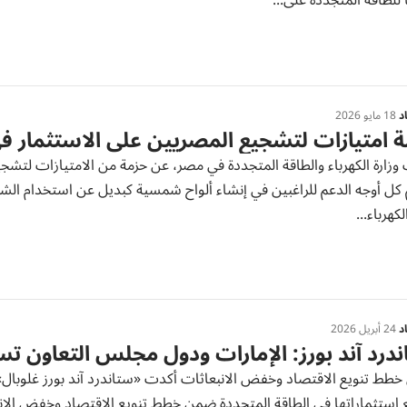
ً للطاقة المتجددة على...
د
18 مايو 2026
 امتيازات لتشجيع المصريين على الاستثمار في
وزارة الكهرباء والطاقة المتجددة في مصر، عن حزمة من الامتيازات لتشجي
كل أوجه الدعم للراغبين في إنشاء ألواح شمسية كبديل عن استخدام الشبك
لكهرباء...
د
24 أبريل 2026
درد آند بورز: الإمارات ودول مجلس التعاون ت
طط تنويع الاقتصاد وخفض الانبعاثات أكدت «ستاندرد آند بورز غلوبال»
 استثماراتها في الطاقة المتجددة ضمن خطط تنويع الاقتصاد وخفض الانب