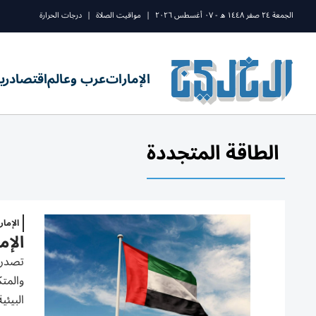
الجمعة ٢٤ صفر ١٤٤٨ ه - ٠٧ أغسطس ٢٠٢٦
|
مواقيت الصلاة
|
درجات الحرارة
الإمارات
عرب وعالم
اقتصاد
ري
الطاقة المتجددة
الإما
الإم
والمتك
البيئية