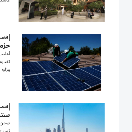
عالميا
اقتصا
حزمة
أعلنت 
تقديم 
وزارة ا
اقتصا
ستان
ضمن خ
تسريع