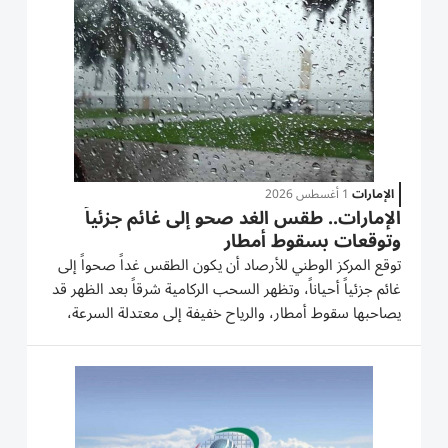
درجة...
الإمارات
1 أغسطس 2026
الإمارات.. طقس الغد صحو إلى غائم جزئياً
وتوقعات بسقوط أمطار
توقع المركز الوطني للأرصاد أن يكون الطقس غداً صحواً إلى
غائم جزئياً أحياناً، وتظهر السحب الركامية شرقاً بعد الظهر قد
يصاحبها سقوط أمطار، والرياح خفيفة إلى معتدلة السرعة،
تنشط أحياناً جنوبية شرقية - شمالية غربية / 10 إلى 25 تصل
إلى 35 كم/س. والخليج العربي خفيف الموج ويحدث المد...