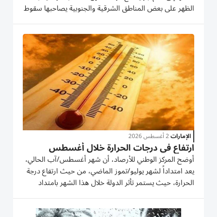
الظهر على بعض المناطق الشرقية والجنوبية يصاحبها سقوط
أمطار، والرياح خفيفة إلى معتدلة السرعة، تنشط أحياناً مثيرة
للغبار. وذكر المركز، في بيانه اليومي بشأن حالة...
الإمارات
2 أغسطس 2026
ارتفاع في درجات الحرارة خلال أغسطس
أوضح المركز الوطني للأرصاد، أن شهر أغسطس/آب الحالي،
يعد امتداداً لشهر يوليو/تموز الماضي، من حيث ارتفاع درجة
الحرارة، حيث يستمر تأثر الدولة خلال هذا الشهر بامتداد
المنخفض الموسمي الهندي، وكذلك المنخفضات الحرارية
من الجنوب الغربي، والتي تؤدي إلى ارتفاع ملحوظ في