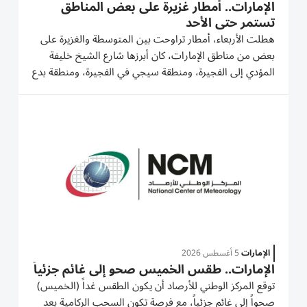
الإمارات.. أمطار غزيرة على بعض المناطق
تستمر حتى الأحد
هطلت الأربعاء، أمطار تراوحت بين المتوسطة والغزيرة على
بعض من مناطق الإمارات، كان أبرزها شارع الشيخ خليفة
المؤدي إلى الفجيرة، ومنطقة سيجي في الفجيرة، ومنطقة بدع
زايد في الظفرة، فيما شهدت الأودية ومجاري تصريف المياه
جريان السيول نتيجة غزارة الهطولات، ويتوقع المركز
الوطني...
الإمارات
5 أغسطس 2026
الإمارات.. طقس الخميس صحو إلى غائم جزئياً
توقع المركز الوطني للأرصاد أن يكون الطقس غداً (الخميس)
صحواً إلى غائم جزئياً، مع فرصة تكون السحب الركامية بعد