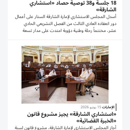
18 جلسة و38 توصية حصاد «استشاري
الشارقة»
أسدل المجلس الاستشاري لإمارة الشارقة الستار على أعمال
دور انعقاده العادي الثالث من الفصل التشريعي الحادي
عشر، مختتماً رحلة وطنية دؤوبة امتدت على مدار تسعة
شهور كاملة من البذل والعطاء التشريعي والرقابي. واتصفت
القبة البرلمانية للمجلس خلال هذه الفترة بالمنبر الوطني
الرائد...
الإمارات
15 يونيو 2026
«استشاري الشارقة» يجيز مشروع قانون
«الخبرة القضائية»
أجاز المجلس الاستشاري لإمارة الشارقة، مشروع قانون لسنة