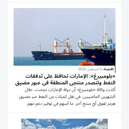
البحر الأحمر وخليج عدن ​إلى تجدد التوتر المتعلق
بالإمدادات....
اقتصاد
6 أغسطس 2026
«بلومبيرغ»: الإمارات تحافظ على تدفقات
النفط وتتصدر منتجي المنطقة في عبور مضيق
هرمز
أكدت وكالة «بلومبيرغ» أن دولة الإمارات نجحت، خلال
الشهرين الماضيين، في نقل كميات من النفط عبر مضيق
هرمز تفوق أيّ منتج آخر، ما أسهم في توفير دعم مهم
للأسواق العالمية، والحفاظ على استقرار إمدادات الطاقة في
ظل التحديات التي تواجه القطاع. وأشارت الوكالة إلى أن
شركة «أدنوك»...