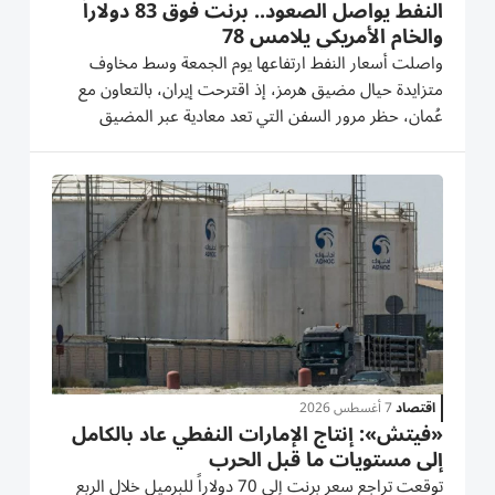
النفط يواصل الصعود.. برنت فوق 83 دولاراً
والخام الأمريكي يلامس 78
واصلت أسعار النفط ارتفاعها يوم الجمعة وسط مخاوف
متزايدة حيال مضيق هرمز، إذ اقترحت إيران، بالتعاون مع
عُمان، حظر مرور السفن التي تعد ‌معادية عبر المضيق
وفرض غرامات باهظة على من يخالف القواعد المقترحة.
بحلول الساعة ​0010 ⁠بتوقيت جرينتش، ارتفعت العقود
الآجلة لخام برنت 99 سنتا...
اقتصاد
7 أغسطس 2026
«فيتش»: إنتاج الإمارات النفطي عاد بالكامل
إلى مستويات ما قبل الحرب
توقعت تراجع سعر برنت إلى 70 دولاراً للبرميل خلال الربع