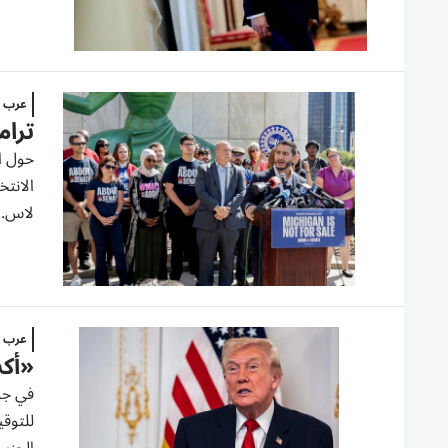
عرب و
ترام
حول ال
الانتخ
لاس..
عرب و
«أكس
في جو
للتوقي