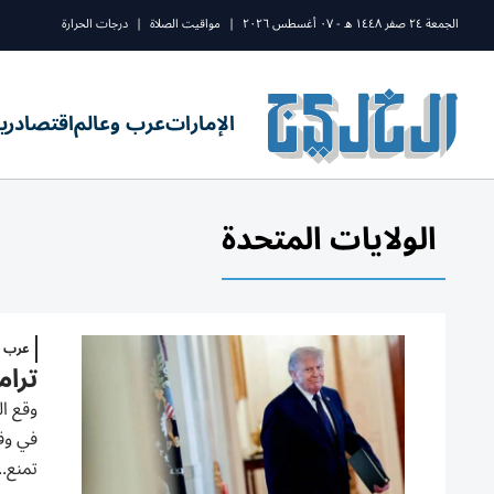
الجمعة ٢٤ صفر ١٤٤٨ ه - ٠٧ أغسطس ٢٠٢٦
|
مواقيت الصلاة
|
درجات الحرارة
الإمارات
عرب وعالم
اقتصاد
ري
الولايات المتحدة
عرب و
ترام
وقع ال
تمنع..