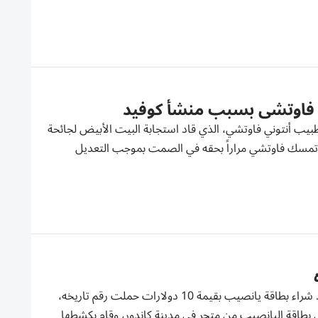
ب فاوتشي بسبب منشأ كوفيد
يب أنتوني فاوتشي، الذي قاد استجابة البيت الأبيض لجائحة
ميه، تمسك فاوتشي مراراً بحقه في الصمت بموجب التعديل
فاز رجل من ولاية كارولينا الشمالية الأمريكية بجائزة كبرى قدرها مليون دولار بعد شراء بطاقة يانصيب بقيمة 10 دولارات حملت رقم تاريخه،
رى بطاقة اليانصيب من متجر في مدينة كاندور، وقام بكشطها