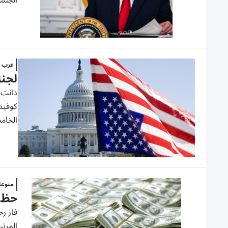
الجنسي
عرب و
لجنة
دانت 
الخامس
منوع
حظ الرقم 7 ..أمريك
المرتب