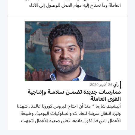
العاملة وما تحتاج إليه مهام العمل للوصول إلى الأداء
المطلوب، يعد أمراً بالغ الأهمية لزيادة مستوى الإنتاجية.
ولكي تتمكن الحكومات والشركات من تحقيق هذا الهدف
يجب عليها...
رأي
26 أكتوبر 2020
ممارسات جديدة تضمـن سلامـة وإنتاجية
القوى العاملة
أبيشيك شارما * منذ أن اجتاح فيروس كورونا عالمنا، شهدنا
وتيرة انتقال سريعة للعادات والسلوكيات اليومية، وطبيعة
الأعمال التي قد تكون دائمة. فعلى صعيد الأعمال اتجهت
الشركات نحو اعتماد الحلول الرقمية، حيث كانت منصات