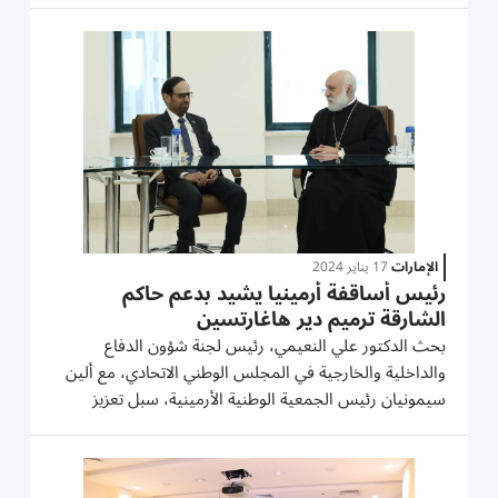
في القاهرة بجمهورية مصر العربية، وتضم المجموعة كلاً من:
محمد...
الإمارات
17 يناير 2024
رئيس أساقفة أرمينيا يشيد بدعم حاكم
الشارقة ترميم دير هاغارتسين
بحث الدكتور علي النعيمي، رئيس لجنة شؤون الدفاع
والداخلية والخارجية في المجلس الوطني الاتحادي، مع ألين
سيمونيان رئيس الجمعية الوطنية الأرمينية، سبل تعزيز
التعاون الثنائي والبرلماني بين البلدين والبرلمانين الصديقين.
وجرى خلال اللقاء التأكيد على أهمية توطيد العلاقات...