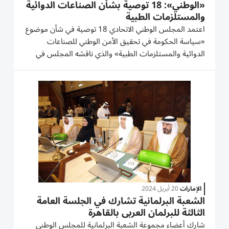
«الوطني»: 18 توصية بشأن الصناعات الدوائية
والمستلزمات الطبية
اعتمد المجلس الوطني الاتحادي 18 توصية في شأن موضوع
«سياسة الحكومة في تحقيق الأمن الوطني للصناعات
الدوائية والمستلزمات الطبية» والذي ناقشه المجلس في
جلسة سابقة، ووجه صقر غباش رئيس المجلس، رسالة
حصلت عليها «الخليج» إلى عبدالرحمن بن محمد العويس
وزير شؤون المجلس، تضمنت...
الإمارات
20 أبريل 2024
الشعبة البرلمانية تشارك في الجلسة العامة
الثالثة للبرلمان العربي بالقاهرة
شارك أعضاء مجموعة الشعبة البرلمانية للمجلس الوطني