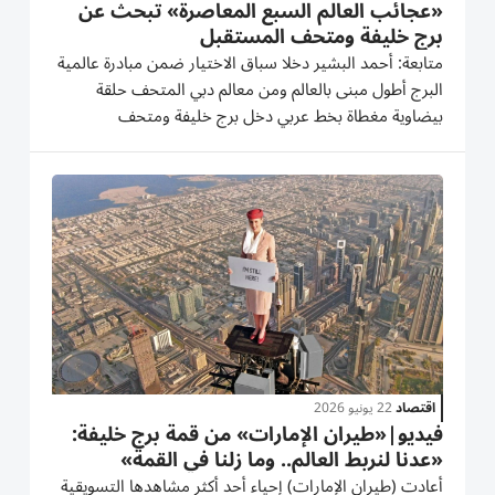
«عجائب العالم السبع المعاصرة» تبحث عن
برج خليفة ومتحف المستقبل
متابعة: أحمد البشير دخلا سباق الاختيار ضمن مبادرة عالمية
البرج أطول مبنى بالعالم ومن معالم دبي المتحف حلقة
بيضاوية مغطاة بخط عربي دخل برج خليفة ومتحف
المستقبل سباقاً عالمياً، لاختيارهما ضمن قائمة «عجائب
العالم السبع المعاصرة»، في إطار مبادرة أطلقها المجلس
العالمي للسفر...
اقتصاد
22 يونيو 2026
فيديو|«طيران الإمارات» من قمة برج خليفة:
«عدنا لنربط العالم.. وما زلنا في القمة»
أعادت (طيران الإمارات) إحياء أحد أكثر مشاهدها التسويقية