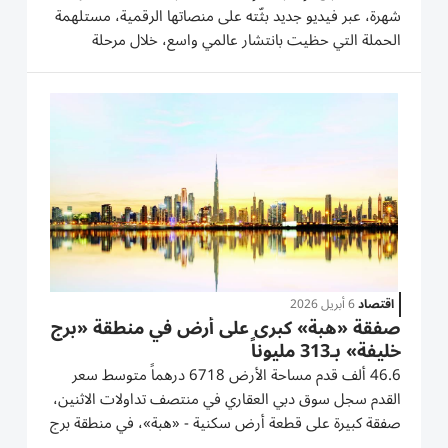
شهرة، عبر فيديو جديد بثّته على منصاتها الرقمية، مستلهمة
الحملة التي حظيت بانتشار عالمي واسع، خلال مرحلة
استئناف السفر بعد جائحة (كوفيد-19)، تحت شعار: (عدنا
لنربط العالم.. وما زلنا في القمة). ويُظهر الفيديو إحدى أفراد
طاقم...
اقتصاد
6 أبريل 2026
صفقة «هبة» كبرى على أرض في منطقة «برج
خليفة» بـ313 مليوناً
46.6 ألف قدم مساحة الأرض 6718 درهماً متوسط سعر
القدم سجل سوق دبي العقاري في منتصف تداولات الاثنين،
صفقة كبيرة على قطعة أرض سكنية - «هبة»، في منطقة برج
خليفة، بقيمة 313.12 مليون درهم. وبحسب تطبيق «دبي