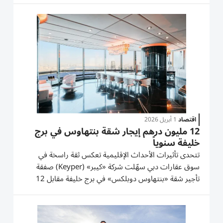
ريست»، تبلغ مساحة الأرض 46.6 ألف قدم مربعة، بمتوسط
6718 درهماً للقدم. وفي مبيعات...
اقتصاد
1 أبريل 2026
12 مليون درهم إيجار شقة بنتهاوس في برج
خليفة سنوياً
تتحدى تأثيرات الأحداث الإقليمية تعكس ثقة راسخة في
سوق عقارات دبي سهّلت شركة «كيبر» (Keyper) صفقة
تأجير شقة «بنتهاوس دوبلكس» في برج خليفة مقابل 12
مليون درهم سنوياً، وهو أعلى إيجار سنوي مسجل لشقة في
دولة الإمارات، ما يُبرز قوة وسيولة سوق تأجير العقارات فائقة
الفخامة في دبي،...