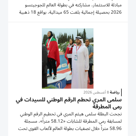
مبادلة للاستثمار، مشاركته في بطولة العالم للجوجيتسو
2026 بحصيلة إجمالية بلغت 65 ميدالية، بواقع 18 ذهبية
و17 فضية و30 برونزية، بعد مشوار حافل بالإنجازات امتد
عبر مختلف الفئات العمرية وصولاً إلى منافسات الكبار.
وشكلت منافسات...
رياضة
8 أغسطس 2026
سلمى المري تحطم الرقم الوطني للسيدات في
رمي المطرقة
نجحت البطلة سلمى هيثم المري في تحطيم الرقم الوطني
لمسابقة رمي المطرقة للشابات «58.12 متراً»، مسجلة
58.96 متراً خلال تصفيات بطولة العالم لألعاب القوى تحت
20 عاماً «أوريغون 2026»، المقامة حالياً في مدينة يوجين