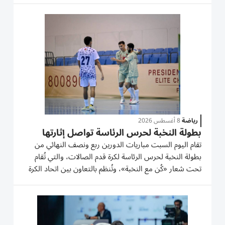
بولاية أوريغون الأمريكية. وأكد راشد ناصر آل علي، عضو
مجلس إدارة اتحاد...
رياضة
8 أغسطس 2026
بطولة النخبة لحرس الرئاسة تواصل إثارتها
تقام اليوم السبت مباريات الدورين ربع ونصف النهائي من
بطولة النخبة لحرس الرئاسة لكرة قدم الصالات، والتي تُقام
تحت شعار «كُن مع النخبة»، وتُنظم بالتعاون بين اتحاد الكرة
وقيادة حرس الرئاسة، وتختتم الأحد بمجمع ند الشبا. تقام
البطولة بمشاركة 15 فريقاً، وقد بلغت الإثارة ذروتها...