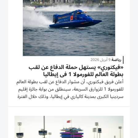
هاميلتون...
رياضة
9 أبريل 2026
«فيكتوري» يستهل حملة الدفاع عن لقب
بطولة العالم للفورمولا 1 في إيطاليا
أعلن فريق فيكتوري، أن مشوار الدفاع عن لقب بطولة العالم
للفورمولا 1 للزوارق السريعة، سينطلق من بوابة جائزة إقليم
سردينيا الكبرى بمدينة كالياري في إيطاليا، وذلك خلال الفترة
من 29 إلى 31 مايو المقبل. ونجح فريق الفيكتوري في رفع
راية دولة الإمارات عالياً بالفوز باللقب العالمي...