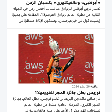
«أبوظبي» و«الفيكتوري» يكسبان الزمن
تصدر فريق أبوظبي للزوارق منافسات أفضل زمن في الجولة
الثانية من بطولة العالم لزوارق الفورمولا1، المقامة على بحيرة
إيسيك كول في قيرغيزستان، وستكون الإثارة منتظرة في
السباق الرئيس اليوم. وحقق زورق أبوظبي 5 بقيادة جوناس
أندرسون المركز الأول في سباق أفضل زمن (Qualifying)،
مسجلاً أسرع...
رياضة
26 يوليو 2026
نوريس بطل جائزة المجر للفورمولا1
فاز سائق ماكلارين البريطاني لاندو نوريس، بطل العالم، بجائزة
المجر الكبرى، المرحلة الحادية عشرة من بطولة العالم
لسباقات الفورمولا 1، الأحد على حلبة هانغارورينغ في