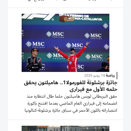
بودابست. وانطلق نوريس من المركز الأول، لكنه خسر
الصدارة لمصلحة زميله الأسترالي في الفريق أوسكار بياستري
في...
رياضة
14 يونيو 2026
جائزة برشلونة للفورمولا1.. هاميلتون يحقق
حلمه الأول مع فيراري
حقق البريطاني لويس هاميلتون حلما طال انتظاره منذ
انضمامه إلى فيراري العام الماضي بعدما افتتح باكورة
انتصاراته باللون الأحمر في سباق جائزة برشلونة-كتالونيا
الكبرى، الجولة السابعة من بطولة العالم للفورمومولا واحد،
على حلبة مونتميلو الأحد. وهو الفوز الأول «للسير»