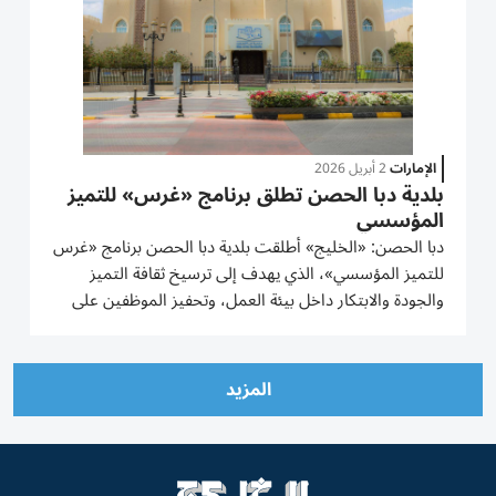
الإمارات
2 أبريل 2026
بلدية دبا الحصن تطلق برنامج «غرس» للتميز
المؤسسي
دبا الحصن: «الخليج» أطلقت بلدية دبا الحصن برنامج «غرس
للتميز المؤسسي»، الذي يهدف إلى ترسيخ ثقافة التميز
والجودة والابتكار داخل بيئة العمل، وتحفيز الموظفين على
الاجتهاد وتحقيق الإنجازات، تحت شعار: «غرس اليوم...
حصاد التميز غداً». يأتي برنامج «غرس» استجابةً لتوجيهات
صاحب...
المزيد