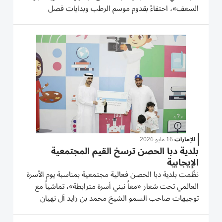
السعف»، احتفاءً بقدوم موسم الرطب وبدايات فصل
الصيف. وشهدت المبادرة توزيع تباشير الرطب التي جُنيت
من نخيل المدينة على المؤسسات الحكومية، تعزيزاً لروابط
التواصل...
الإمارات
16 مايو 2026
بلدية دبا الحصن ترسخ القيم المجتمعية
الإيجابية
نظّمت بلدية دبا الحصن فعالية مجتمعية بمناسبة يوم الأسرة
العالمي تحت شعار «معاً نبني أسرة مترابطة»، تماشياً مع
توجيهات صاحب السمو الشيخ محمد بن زايد آل نهيان
رئيس الدولة، حفظه الله، بجعل عام 2026 عاماً للأسرة،