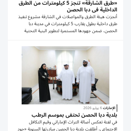
«طرق الشارقة» تنجز 5 كيلومترات من الطرق
الداخلية في دبا الحصن
أنجزت هيئة الطرق والمواصلات في الشارقة مشروع تنفيذ
طرق داخلية بطول يقارب 5 كيلومترات في مدينة دبا
الحصن، ضمن جهودها المستمرة لتطوير البنية التحتية
وتعزيز شبكة الطرق في مختلف مدن الإمارة. ويشمل
المشروع المنطقة الصناعية وعدداً من الأحياء السكنية، مع
تنفيذ أعمال متكاملة...
الإمارات
6 يوليو 2026
بلدية دبا الحصن تحتفي بموسم الرطب
في لفتة تعكس أصالة التراث الإماراتي وقيم التكافل
الاجتماعي، أطلقت بلدية دبا الحصن مبادرتها السنوية «جود