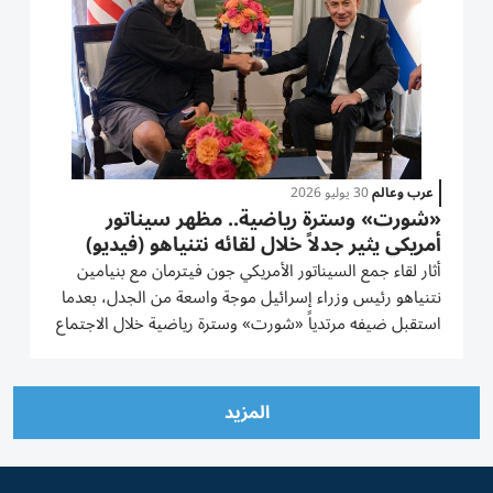
عرب وعالم
30 يوليو 2026
«شورت» وسترة رياضية.. مظهر سيناتور
أمريكي يثير جدلاً خلال لقائه نتنياهو (فيديو)
أثار لقاء جمع السيناتور الأمريكي جون فيترمان مع بنيامين
نتنياهو رئيس وزراء إسرائيل موجة واسعة من الجدل، بعدما
استقبل ضيفه مرتدياً «شورت» وسترة رياضية خلال الاجتماع
الذي عقد في «بلير هاوس» بواشنطن، ما دفع مستخدمين
على مواقع التواصل الاجتماعي إلى انتقاد تصرفه واعتباره...
المزيد