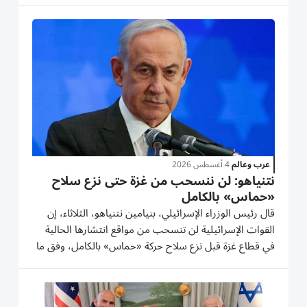
الفلسطينية أعلنت، الجمعة، موافقتها على تسليم سلاحها
في...
عرب وعالم
4 أغسطس 2026
نتنياهو: لن ننسحب من غزة حتى نزع سلاح
«حماس» بالكامل
قال رئيس الوزراء الإسرائيلي، بنيامين نتنياهو، الثلاثاء، إن
القوات الإسرائيلية لن تنسحب من مواقع انتشارها الحالية
في قطاع غزة قبل نزع سلاح حركة «حماس» بالكامل، وفق ما
نقلته وكالة «أسوشييتد برس». وفي تصريحات نشرها عبر
وسائل التواصل الاجتماعي، ألمح نتنياهو إلى وجود خلافات...