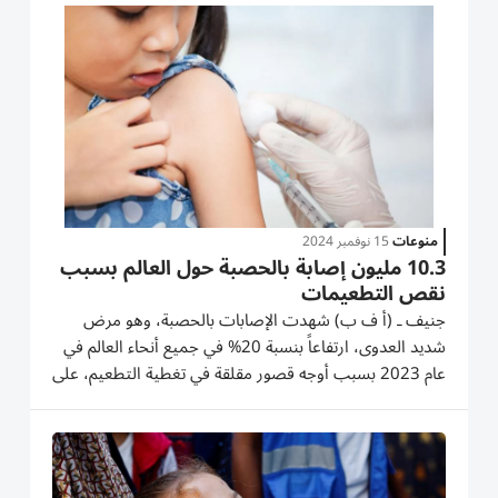
التقارير بأن طفلاً من كل 5 أطفال في غزة فاتته اللقاحات...
منوعات
15 نوفمبر 2024
10.3 مليون إصابة بالحصبة حول العالم بسبب
نقص التطعيمات
جنيف ـ (أ ف ب) شهدت الإصابات بالحصبة، وهو مرض
شديد العدوى، ارتفاعاً بنسبة 20% في جميع أنحاء العالم في
عام 2023 بسبب أوجه قصور مقلقة في تغطية التطعيم، على
ما أظهرت دراسة نُشرت الخميس. وسُجلت حوالى 10.3
مليون حالة في العام الماضي في جميع أنحاء العالم، ما أدى
لوفاة 107 آلاف و500 شخص،...