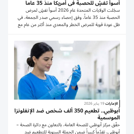
أسوأ تفشٍ للحصبة في أمريكا منذ 35 عاماًُ
سجّلت الولايات المتحدة عام 2026 أسوأ تفشٍ لمرض
الحصبة منذ 35 عاماً، وفق إحصاء رسمي صدر الجمعة، في
ظل عودة قوية للمرض الخطر والمعدي منذ أكثر من عام مع
تزايد التشكيك في اللقاحات. ففي سبعة أشهر فقط، سُجّلت
2318 إصابة مؤكدة وفق مراكز السيطرة على الأمراض
والوقاية منها، متجاوزة بذلك...
الإمارات
19 يناير 2026
أبوظبي.. تطعيم 350 ألف شخص ضد الإنفلونزا
الموسمية
حقّق مركز أبوظبي للصحة العامة، بالتعاون مع دائرة الصحة –
أبوظبي، تقدّماً كبيراً ضمن الحملة السنوية للتطعيم ضد