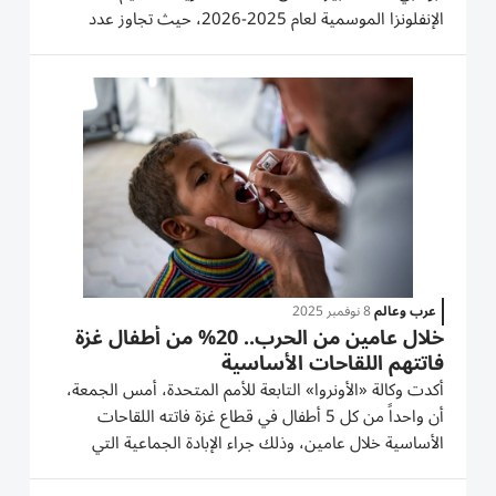
الإنفلونزا الموسمية لعام 2025-2026، حيث تجاوز عدد
المطعَّمين 350,000 شخص منذ انطلاق الحملة، في أعلى
معدل إقبال تشهده الإمارة خلال المواسم الأخيرة. وتأتي
الحملة، الممتدة...
عرب وعالم
8 نوفمبر 2025
خلال عامين من الحرب.. 20% من أطفال غزة
فاتتهم اللقاحات الأساسية
أكدت وكالة «الأونروا» التابعة للأمم المتحدة، أمس الجمعة،
أن واحداً من كل 5 أطفال في قطاع غزة فاتته اللقاحات
الأساسية خلال عامين، وذلك جراء الإبادة الجماعية التي
ارتكبتها إسرائيل. وأضافت «الأونروا» في بيان: «أفادت