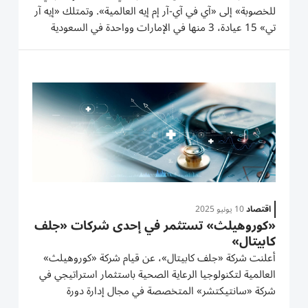
للخصوبة» إلى «آي في آي-آر إم إيه العالمية». وتمتلك «إيه آر
تي» 15 عيادة، 3 منها في الإمارات وواحدة في السعودية
و11 في الهند. وتشمل الصفقة بيع العيادات في الإمارات
والسعودية بينما ستحتفظ «جلف كابيتال» بملكية العيادات
في الهند....
اقتصاد
10 يونيو 2025
«كوروهيلث» تستثمر في إحدى شركات «جلف
كابيتال»
أعلنت شركة «جلف كابيتال»، عن قيام شركة «كوروهيلث»
العالمية لتكنولوجيا الرعاية الصحية باستثمار استراتيجي في
شركة «سانتيكتشر» المتخصصة في مجال إدارة دورة
الإيرادات (RCM) التي يقع مقرها في دبي، وهي الشركة