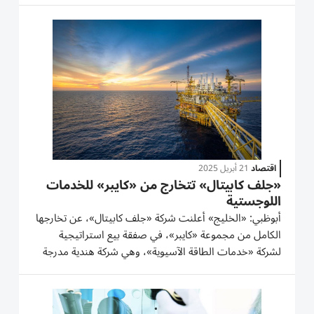
التابعة لإحدى محافظ «جلف كابيتال» الاستثمارية. وتجمع
هذه الصفقة بين...
اقتصاد
21 أبريل 2025
«جلف كابيتال» تتخارج من «كايبر» للخدمات
اللوجستية
أبوظبي: «الخليج» أعلنت شركة «جلف كابيتال»، عن تخارجها
الكامل من مجموعة «كايبر»، في صفقة بيع استراتيجية
لشركة «خدمات الطاقة الآسيوية»، وهي شركة هندية مدرجة
في بورصة بومباي والبورصة الوطنية الهندية المحدودة. تأتي
هذه الصفقة في أعقاب صفقة بيع ناجحة لعمليات «كايبر
أستراليا»...