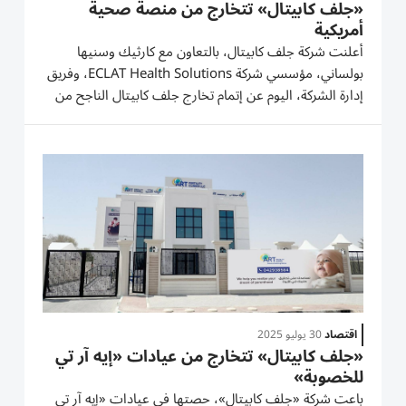
«جلف كابيتال» تتخارج من منصة صحية
أمريكية
أعلنت شركة جلف كابيتال، بالتعاون مع كارثيك وسنيها
بولساني، مؤسسي شركة ECLAT Health Solutions، وفريق
إدارة الشركة، اليوم عن إتمام تخارج جلف كابيتال الناجح من
ECLAT عبر صفقة استحواذ إداري. تعيد الصفقة الملكية
الكاملة لشركة ECLAT إلى مؤسسيها وفريق إدارتها، كما
تعكس إنجازاً ناجحاً لجميع...
اقتصاد
30 يوليو 2025
«جلف كابيتال» تتخارج من عيادات «إيه آر تي
للخصوبة»
باعت شركة «جلف كابيتال»، حصتها في عيادات «إيه آر تي