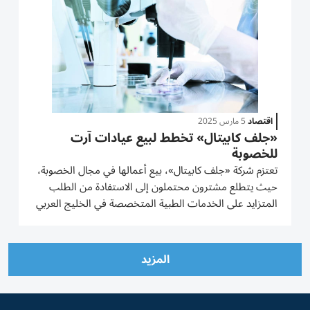
اقتصاد
5 مارس 2025
«جلف كابيتال» تخطط لبيع عيادات آرت
للخصوبة
تعتزم شركة «جلف كابيتال»، بيع أعمالها في مجال الخصوبة،
حيث يتطلع مشترون محتملون إلى الاستفادة من الطلب
المتزايد على الخدمات الطبية المتخصصة في الخليج العربي
والهند. ونقلت «بلومبيرغ» عن أشخاص مطلعين قولهم إن
شركة الأسهم الخاصة، ومقرها أبوظبي، تعمل مع شركة
«مويليس آند كو»...
المزيد