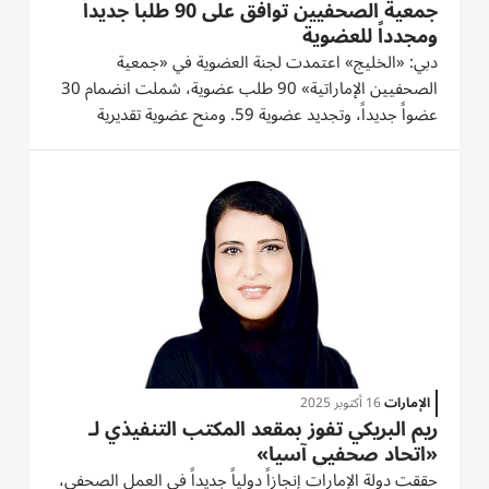
جمعية الصحفيين توافق على 90 طلباً جديداً
ومجدداً للعضوية
دبي: «الخليج» اعتمدت لجنة العضوية في «جمعية
الصحفيين الإماراتية» 90 طلب عضوية، شملت انضمام 30
عضواً جديداً، وتجديد عضوية 59. ومنح عضوية تقديرية
واحدة، خلال اجتماعها الذي عُقد مساء الأحد، بمقر الجمعية
في دبي. كما رفضت اللجنة 23 طلباً، وأجّلت طلبين لعدم
استكمال المستندات أو عدم...
الإمارات
16 أكتوبر 2025
ريم البريكي تفوز بمقعد المكتب التنفيذي لـ
«اتحاد صحفيي آسيا»
حققت دولة الإمارات إنجازاً دولياً جديداً في العمل الصحفي،