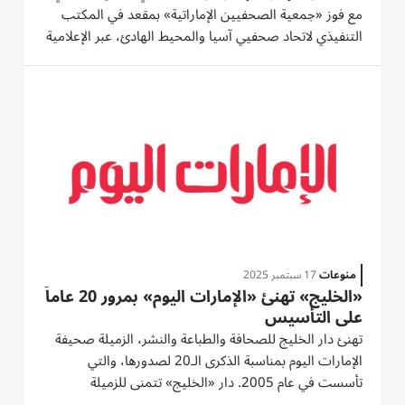
مع فوز «جمعية الصحفيين الإماراتية» بمقعد في المكتب
التنفيذي لاتحاد صحفيي آسيا والمحيط الهادئ، عبر الإعلامية
ريم البريكي، عضو مجلس إدارة الجمعية. واختارت الجمعية
العمومية للاتحاد، خلال اجتماعها الذي عُقد أخيراً...
منوعات
17 سبتمبر 2025
«الخليج» تهنئ «الإمارات اليوم» بمرور 20 عاماً
على التأسيس
تهنئ دار الخليج للصحافة والطباعة والنشر، الزميلة صحيفة
الإمارات اليوم بمناسبة الذكرى الـ20 لصدورها، والتي
تأسست في عام 2005. دار «الخليج» تتمنى للزميلة
«الإمارات اليوم» المزيد من الازدهار والتقدم لخدمة قضايا