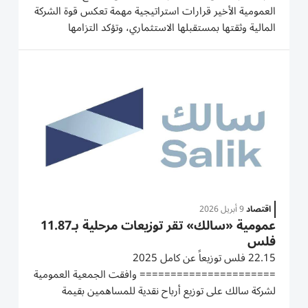
العمومية الأخير قرارات استراتيجية مهمة تعكس قوة الشركة
المالية وثقتها بمستقبلها الاستثماري، وتؤكد التزامها
بمواصلة النمو والتوسع وتعزيز مكانتها كإحدى أبرز الشركات
الاستثمارية الرائدة في دولة الإمارات. زيادة رأس مال...
اقتصاد
9 أبريل 2026
عمومية «سالك» تقر توزيعات مرحلية بـ11.87
فلس
22.15 فلس توزيعاً عن كامل 2025
====================== وافقت الجمعية العمومية
لشركة سالك على توزيع أرباح نقدية للمساهمين بقيمة
890.34 مليون درهم (ما يعادل 11.87 فلس/للسهم) عن