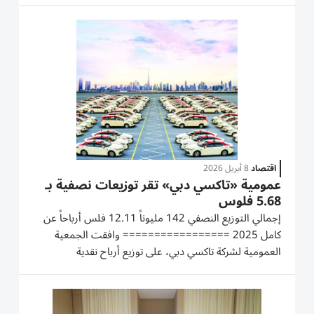
النصف الثاني من 2025. جاء ذلك، من خلال الموافقة على
توزيع أرباح نقدية بقيمة 782.5 مليون درهم (ما يعادل 10.43
فلس للسهم)، وكذلك تمت...
اقتصاد
8 أبريل 2026
عمومية «تاكسي دبي» تقر توزيعات نصفية بـ
5.68 فلوس
إجمالي التوزيع النصفي 142 مليوناً 12.11 فلس أرباحاً عن
كامل 2025 ================= وافقت الجمعية
العمومية لشركة تاكسي دبي، على توزيع أرباح نقدية
للمساهمين بمقدار 5.68 فلس للسهم الواحد (ما يعادل
141.99 مليون درهم) عن النصف الثاني 2025. وسيكون
آخر يوم للشراء 15 إبريل 2026 وتاريخ الاستحقاق 17 إبريل