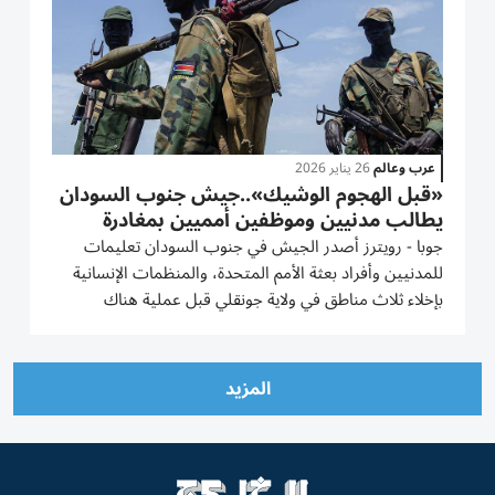
عرب وعالم
26 يناير 2026
«قبل الهجوم الوشيك»..جيش جنوب السودان
يطالب مدنيين وموظفين أمميين بمغادرة
مناطق
جوبا - رويترز أصدر الجيش في جنوب السودان تعليمات
للمدنيين وأفراد بعثة الأمم المتحدة، والمنظمات الإنسانية
بإخلاء ثلاث مناطق في ولاية جونقلي قبل عملية هناك
تستهدف قوات معارضة. وتعصف بجنوب السودان، أحدث
بلد في إفريقيا، اشتباكات تقول الأمم المتحدة إنها تحدث على
نطاق لم تشهده...
المزيد