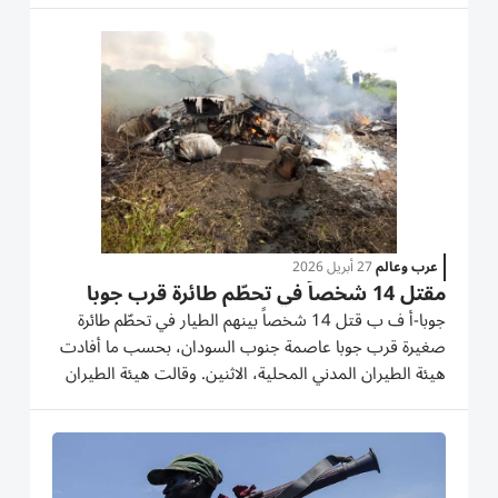
دخول المسافرين غير البحرينيين القادمين إلى...
عرب وعالم
27 أبريل 2026
مقتل 14 شخصاً في تحطّم طائرة قرب جوبا
جوبا-أ ف ب قتل 14 شخصاً بينهم الطيار في تحطّم طائرة
صغيرة قرب جوبا عاصمة جنوب السودان، بحسب ما أفادت
هيئة الطيران المدني المحلية، الاثنين. وقالت هيئة الطيران
المدني في جنوب السودان في بيان، إن الطائرة من طراز
سيسنا، وأقلعت من مطار جوبا الدولي في الساعة 7,15
بتوقيت غرينتش،...