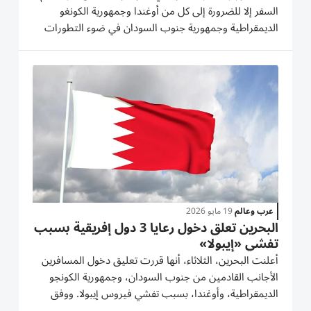
السفر إلا للضرورة إلى كل من أوغندا وجمهورية الكونغو
الديمقراطية وجمهورية جنوب السودان في ضوء التطورات
الصحية المتعلقة بفيروس إيبولا (EVD) التي تشهدها هذه
الدول بهذا الشأن. وفي إطار حرص دولة الإمارات على متابعة
أوضاع...
عرب وعالم
19 مايو 2026
البحرين تعلق دخول رعايا 3 دول إفريقية بسبب
تفشي «إيبولا»
‌أعلنت البحرين، الثلاثاء، ​أنها ⁠قررت تعليق ‌دخول المسافرين
‌الأجانب القادمين من جنوب السودان، ‌وجمهورية الكونجو
الديمقراطية، ⁠وأوغندا، بسبب تفشي فيروس إيبولا. ووفق
وكالة «بنا»، فقد أعلنت شؤوون الطيران المدني عن تعليق