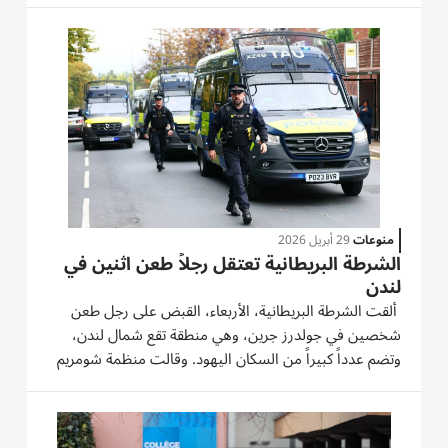
«شموريم» لمراقبة الأحياء بأن الشرطة ألقت القبض على
رجل شوهد وهو يركض...
منوعات
29 أبريل 2026
الشرطة البريطانية تعتقل رجلاً طعن اثنين في
لندن
ألقت الشرطة ⁠البريطانية، الأربعاء، القبض ‌على رجل طعن
شخصين في جولدرز جرين، ‌وهي منطقة تقع شمال ⁠لندن،
وتضم عدداً كبيراً من السكان اليهود. وقالت منظمة شومريم
على منصة «إكس» إن «رجلاً شوهد وهو يركض حاملاً سكيناً
ويحاول ‌طعن سكان قبل أن يتمكن أحد ⁠عناصر المنظمة من...