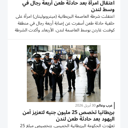
اعتقال امرأة بعد حادثة طعن أربعة رجال في
وسط لندن
اعتقلت شرطة العاصمة البريطانية (ميتروبوليتان) امرأة على
خلفية حادثة طعن أسفرت عن إصابة أربعة رجال في منطقة
كوفنت غاردن بوسط العاصمة لندن، الأربعاء. وأكدت الشرطة
في بيان مقتضب توقيف المشتبه فيها عقب وقوع الحادث،
دون الكشف حتى الآن عن هويات المصابين أو طبيعة
الإصابات التي...
عرب وعالم
30 أبريل 2026
بريطانيا تخصص 25 مليون جنيه لتعزيز أمن
اليهود بعد حادثة طعن لندن
تعهّدت الحكومة البريطانية الخميس، بتخصيص مبلغ 25