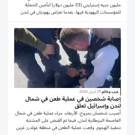
مليون جنيه إسترليني (33 مليون دولار) لتأمين الحماية
للمؤسسات اليهودية فيها، بعدما تعرّض يهوديان في لندن
للطعن. وقالت وزيرة الداخلية شابانا محمود لشبكة «سكاي
نيوز»: «يشعر الناس بحالة من انعدام الأمن. ولهذا السبب
تقدّم الحكومة...
عرب وعالم
29 أبريل 2026
إصابة شخصين في عملية طعن في شمال
لندن وإسرائيل تعلق
أُصيب شخصان بجروح، الأربعاء، جراء عملية طعن في شمال
العاصمة البريطانية لندن، فيما تم القبض على المشتبه
بتنفيذ الهجوم. وقعت عملية الطعن في منطقة غولدرز غرين
التي تضم كثافة سكانية يهودية، حيث أفادت مجموعة