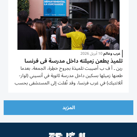
عرب وعالم
10 أبريل 2026
تلميذ يطعن زميلته داخل مدرسة في فرنسا
رين ـ أ ف ب أصيبت تلميذة بجروح خطِرة، الجمعة، بعدما
طعنها زميلها بسكين داخل مدرسة ثانوية في أنسيني (لوار-
أتلانتيك) في غرب فرنسا، وقد نُقلت إلى المستشفى بحسب
ما أعلنت السلطات، التي أشارت إلى «خلاف شخصي».
وتمكّن أعضاء في الكادر التعليمي في المدرسة من عزل
المهاجم إلى أن وصلت...
المزيد