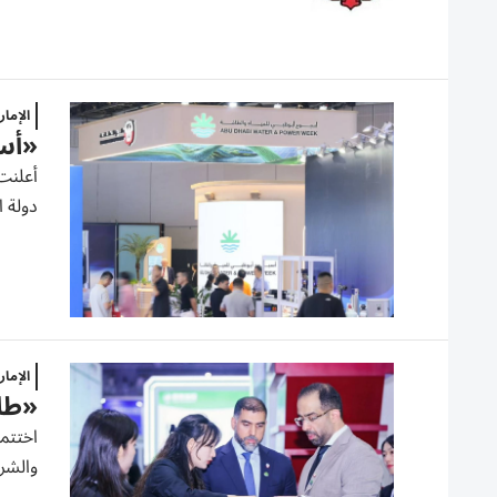
الإما
«أسب
أعلنت 
دولة الإم
الإما
«طاق
اختتمت
والشرك