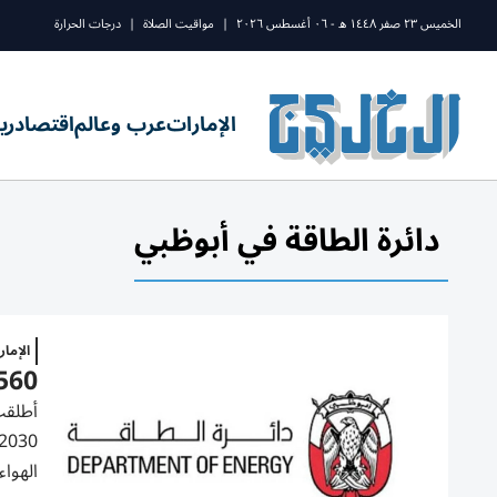
الخميس ٢٣ صفر ١٤٤٨ ه - ٠٦ أغسطس ٢٠٢٦
|
مواقيت الصلاة
|
درجات الحرارة
الإمارات
عرب وعالم
اقتصاد
ري
دائرة الطاقة في أبوظبي
الإما
560 مليون درهم وفورات سنوية من «دليل أحمال ال
أطلقت 
الهواء على 60 