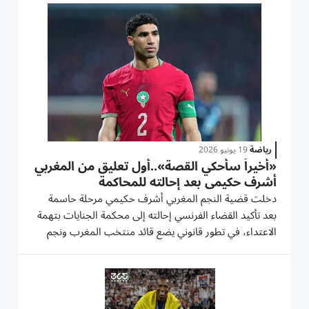
رحيل الهولندي كودي جاكبو عن ملعب أنفيلد. ليفربول
يسرّع...
رياضة
19 يونيو 2026
«أخيراً سأحكي القصة»..أول تعليق من المغربي
أشرف حكيمي بعد إحالته للمحاكمة
دخلت قضية النجم المغربي أشرف حكيمي مرحلة حاسمة
بعد تأكيد القضاء الفرنسي إحالته إلى محكمة الجنايات بتهمة
الاعتداء، في تطور قانوني يضع قائد منتخب المغرب ونجم
باريس سان جيرمان أمام واحدة من أكثر المحطات حساسية
في مسيرته الرياضية. وبينما يواصل اللاعب نفي جميع
الاتهامات...