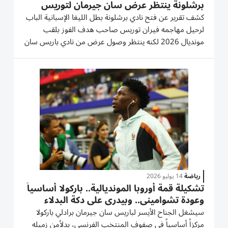
برشلونة ينتظر عرض سان جيرمان لتوريس
كشف تقرير عن فتح نادي برشلونة بطل الليغا الإسبانية الباب
لرحيل مهاجمه فيران توريس صاحب هدف الفوز بلقب
مونديال 2026 لكنه ينتظر وصول عرض من نادي باريس سان
جيرمان بطل أوروبا. ولمح توريس أكثر من مرة لإمكانية رحيله
عن النادي أثناء إجازته في الولايات المتحدة الأمريكية، وأكدت
مصادر...
رياضة
14 يوليو 2026
تشكيلة قمة أوروبا المونديالية.. باركولا أساسياً
وعودة تشواميني.. وبيدري على دكة البدلاء
سيشغل الجناح الأيسر لباريس سان جيرمان برادلي باركولا
مركزاً أساسياً في صفوف المنتخب الفرنسي، بدلاًمن زميله