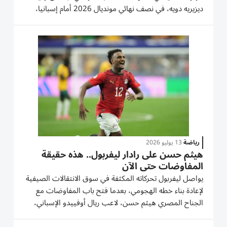
ديزيريه دويه، في نصف نهائي مونديال 2026 أمام إسبانيا،
الثلاثاء في دالاس. وفضّل المدرب ديدييه ديشان الاعتماد
على سرعة اللاعب السابق لليون بدلاً من المهارات الفنية
التي...
رياضة
13 يوليو 2026
هيثم حسن على رادار ليفربول.. هذه حقيقة
المفاوضات حتى الآن
يواصل ليفربول تحركاته المكثفة في سوق الانتقالات الصيفية
لإعادة بناء خطه الهجومي، بعدما فتح باب المفاوضات مع
الجناح المصري هيثم حسن، لاعب ريال أوفييدو الإسباني،
في صفقة قد تُحسم خلال الأيام المقبلة، بالتزامن مع اقتراب