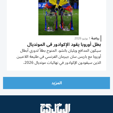
رياضة
1 يونيو 2026
بطل أوروبا يقود الإكوادور في المونديال
سيكون المدافع ويليان باتشو، المتوج بطلاً لدوري أبطال
أوروبا مع باريس سان جيرمان الفرنسي في طليعة اللاعبين
الذين سيقودون الإكوادور في نهائيات مونديال 2026،
بحسب التشكيلة النهائية التي أعلن عنها المدرب الأرجنتيني
سيباستيان بيكاسيسي. وتضم التشكيلة أيضاً قائد
تشيلسي...
المزيد