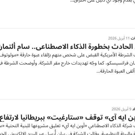
بعدم وجود أي دليل على اختراق...
ات
11 أبريل 2026
الحادث بخطورة الذكاء الاصطناعي.. سام ألتما
 الشرطة الأمريكية القبض على شخص متهم بإلقاء عبوة حارقة «مولوتوف» 
ألقى العبوة الحارقة...
د
9 أبريل 2026
ن ايه آي» توقف «ستارغيت» ببريطانيا لارتفاع 
شركة الذكاء الاصطناعي «أوبن ايه آي» تعليق مشروعها للبنية التحتية «ست
 والبيئة التنظيمية. وقالت الشركة في بيانٍ أُرسل عبر البريد الإلكتروني