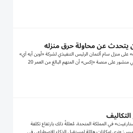
ن يتحدث عن محاولة حرق منزله
على منزل سام ألتمان الرئيس التنفيذي لشركة «أوبن أيه آي»
في سان فرانسيسكو، كما وجّه تهديدات خارج مقر الشركة. وأوضحت الشرطة في منشور على منصة «إكس» أن المتهم البالغ من العمر 20
التكاليف
ارغيت» في المملكة المتحدة، مُعللةً ذلك بارتفاع تكلفة
 الخميس: «نرى إمكانات هائلة لمستقبل الذكاء الاصطناعي في