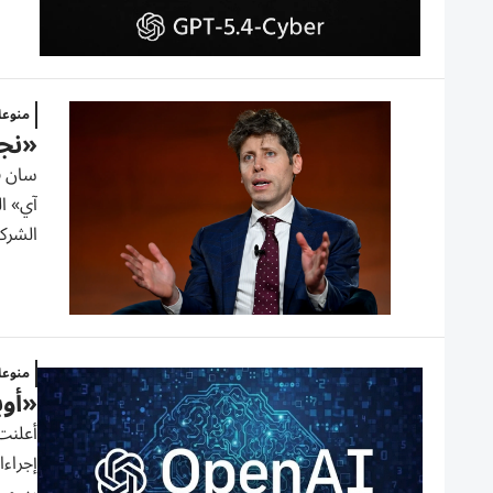
منوع
«نجا
سان ف
آي» ال
الشركة
منوع
«أوب
أعلنت