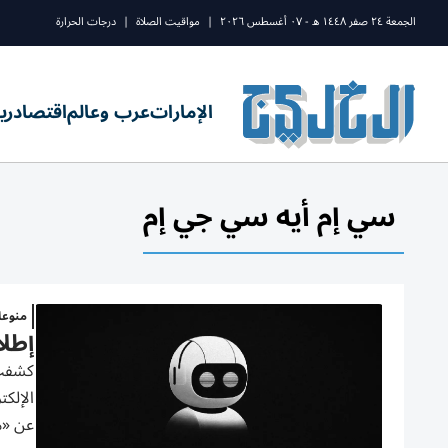
الجمعة ٢٤ صفر ١٤٤٨ ه - ٠٧ أغسطس ٢٠٢٦
|
مواقيت الصلاة
|
درجات الحرارة
الإمارات
عرب وعالم
اقتصاد
ري
سي إم أيه سي جي إم
منوع
إطلاق «جي
الإلكت
عن «م