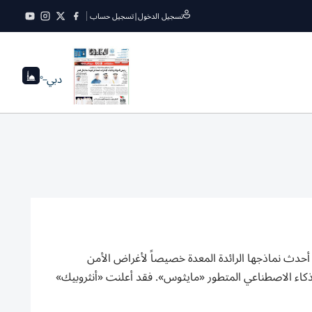
تسجيل الدخول
|
تسجيل حساب
دبي
--°
ايبر»، وهو نسخة معدلة من أحدث نماذجها الرائدة المعدة خصيصاً لأغراض الأمن
لذكاء ‌الاصطناعي المتطور «مايثوس». فقد أعلنت «أنثروبيك»