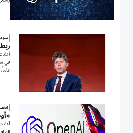
رسمي 
منوع
ربط 
أعلنت
عاماً، 
اقتصا
«أوب
أعلنت 
الطاقة