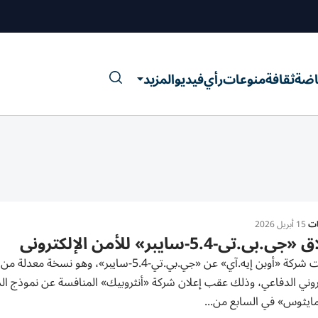
اضة
ثقافة
منوعات
رأي
فيديو
المزيد
ات
15 أبريل 2026
.بي.تي-5.4-سايبر» للأمن الإلكتروني
كشفت شركة «أوبن إيه.آي» عن «جي.بي.تي-5.4-س
روني ​الدفاعي، ⁠وذلك عقب إعلان شركة «أنثروبيك» المنافسة ‌عن نموذج ا
ايثوس» في السابع من...