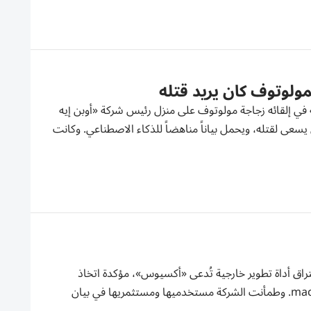
مولوتوف كان يريد قتله
في إلقائه زجاجة مولوتوف على منزل رئيس شركة «أوبن إيه
عى لقتله، ويحمل بياناً مناهضاً للذكاء الاصطناعي. وكانت
راق أداة تطوير خارجية تُدعى «أكسيوس»، مؤكدة اتخاذ
إجراءات فورية لتأمين عمليات توثيق تطبيقاتها المخصصة لنظام التشغيل macOS. وطمأنت الشركة مستخدميها ومستثمريها في بيان