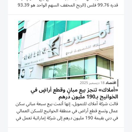
قدره 99.76 فلس (الربح المخفف السهم الواحد هو 93.39
فلس). ويذكر أن الشركة التي يبلغ رأس مالها 1.5 مليار درهم
كانت قد حققت صافي أرباح غير متكررة نتيجة بيع قطع
أراضٍ في رأس الخور بقيمة...
اقتصاد
18 ديسمبر 2025
«أملاك» تنجز بيع مبانٍ وقطع أراضٍ في
الخوانيج بـ190 مليون درهم
قالت شركة أملاك للتمويل، إنها أتمت بيع سبعة مباني سكن
عمال وتسع قطع أراض في منطقة الخوانيج للسكن العمالي
في دبي بقيمة 190 مليون درهم إلى شركة إماراتية تعمل في
قطاع الإنشاءات. ووفقاً لإفصاح على موقع سوق دبي المالي،