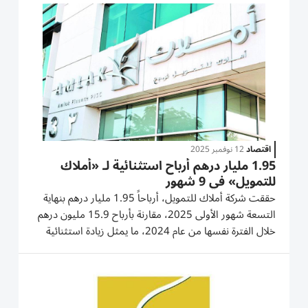
أشارت الشركة إلى أنه تم نقل الملكية وتسليم الأصول المشار
إلهم...
اقتصاد
12 نوفمبر 2025
1.95 مليار درهم أرباح استثنائية لـ «أملاك
للتمويل» في 9 شهور
حققت شركة أملاك للتمويل، أرباحاً 1.95 مليار درهم بنهاية
التسعة شهور الأولى 2025، مقارنة بأرباح 15.9 مليون درهم
خلال الفترة نفسها من عام 2024، ما يمثل زيادة استثنائية
على أساس سنوي. وارتفع إجمالي إيرادات الشركة في الربع
الثالث من 2025 بشكل ملحوظ إلى 3.10 مليار درهم،
مقارنةً بـ 101 مليون...