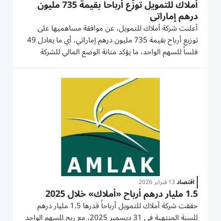
أملاك للتمويل توزّع أرباحاً بقيمة 735 مليون
درهم إماراتي
أعلنت شركة أملاك للتمويل، عن موافقة مساهميها على
توزيع أرباح بقيمة 735 مليون درهم إماراتي، أي ما يعادل 49
فلساً للسهم الواحد، ما يؤكد متانة الوضع المالي للشركة
والتزامها المستمر بتحقيق القيمة للمساهمين. وتبلغ القيمة
الإجمالية لتوزيعات الأرباح 735 مليون درهم، ما يمثل 49%
من رأس...
اقتصاد
13 فبراير 2026
1.5 مليار درهم أرباح «أملاك» خلال 2025
حققت شركة أملاك للتمويل أرباحاً قدرها 1.5 مليار درهم
للسنة المنتهية في 31 ديسمبر 2025، مع ربح للسهم الواحد