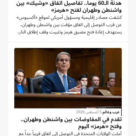
هدنة الـ60 يوماً.. تفاصيل اتفاق «وشيك» بين
واشنطن وطهران لفتح «هرمز»
كشفت مصادر إقليمية ومسؤول أمريكي لموقع «أكسيوس»
عن قرب التوصل إلى اتفاق مؤقت بين واشنطن وطهران،
يستهدف إعادة فتح مضيق هرمز وتثبيت وقف إطلاق النار،
تهيئةً لاستئناف المفاوضات حول الملف النووي الإيراني.
إرجاء خطط عسكرية وأوضح الموقع أن الإدارة الأمريكية كانت
تهدف لإعلان...
عرب وعالم
5 أغسطس 2026
تقدم في المفاوضات بين واشنطن وطهران..
وفتح «هرمز» اليوم
أملت الولايات المتحدة في التوصل إلى اتفاق قريباً جداً مع