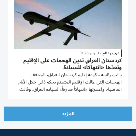
عرب وعالم
17 يوليو 2026
كردستان العراق تدين الهجمات على الإقليم
وتعدّها «انتهاكاً» للسيادة
دانت رئاسة حكومة إقليم كردستان العراق، الجمعة،
الهجمات التي طالت الإقليم المتمتع بحكم ذاتي خلال الأيام
الماضية، واعتبرتها «انتهاكاً صارخاً» لسيادة العراق. وقالت
رئاسة الإقليم في بيان رسمي لها: «إن استهداف الإقليم
وعودة أعمال العنف يمثلان تصعيداً خطِراً وانتهاكاً صارخاً...
المزيد