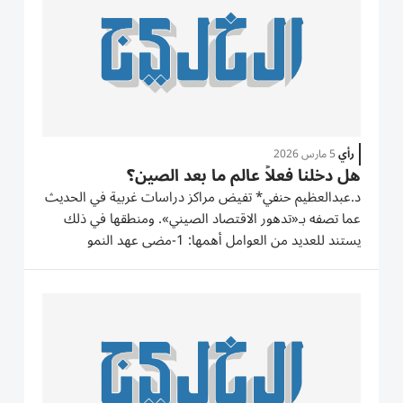
رأي
5 مارس 2026
هل دخلنا فعلاً عالم ما بعد الصين؟
د.عبدالعظيم حنفي* تفيض مراكز دراسات غربية في الحديث
عما تصفه بـ«تدهور الاقتصاد الصيني». ومنطقها في ذلك
يستند للعديد من العوامل أهمها: 1-مضى عهد النمو
بمعدلات تساوي رقمين (فوق 9%) والذي تمتع به اقتصاد
الصين على مدى عقود. وقد سجل الاقتصاد الصيني نسبة
نمو بلغت 5% في عام 2025، بما...