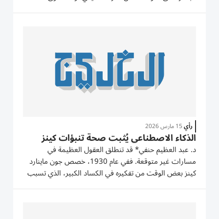
المعيشي للأفراد، فضلاً عن ذلك يؤثر التضخم في العديد من
المتغيرات الاقتصادية الكلية التي ينعكس تأثيرها النهائي في
النمو...
رأي
15 مارس 2026
الذكاء الاصطناعي يُثبت صحة تنبؤات كينز
د. عبد العظيم حنفي* قد تنطلق العقول العظيمة في
مسارات غير متوقعة. ففي عام 1930، خصص جون ماينارد
كينز بعض الوقت من تفكيره في الكساد الكبير، الذي تسبب
في فقدان الملايين لوظائفهم، ليكتب مقالاً شيقاً حول
«الإمكانيات الاقتصادية لأحفادنا». وتساءل: كيف ستكون
الحياة بعد مئة عام؟ وكانت...