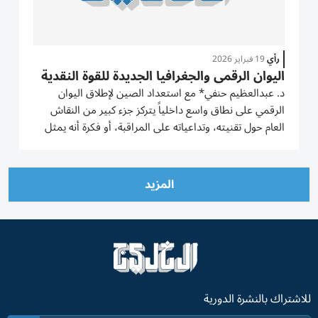
رأي
19 فبراير 2026
اليوان الرقمي والجغرافيا الجديدة للقوة النقدية
د. عبدالعظيم حنفي* مع استعداد الصين لإطلاق اليوان
الرقمي على نطاق واسع داخلياً يتركز جزء كبير من النقاش
العام حول تقنيته، وتداعياته على المراقبة، أو فكرة أنه يمثل
محاولة لإزاحة الدولار عن عرشه. وترى تحليلات أن هذه
التأطيرات تغفل تطوراً أكثر دقة، وربما أكثر أهمية،
ف«اليوان...
المزيد
للاشتراك بالنشرة الدورية