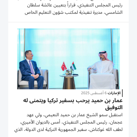
رئيس المجلس التنفيذي، قراراً بتعيين عائشة سلطان
‏الشامسي، مديرة تنفيذية لمكتب شؤون التعليم الخاص
بعجمان.‏ وتكون عائشة الشامسي، بموجب القرار مسؤولة
أمام رئيس المجلس التنفيذي، عن أداء المهام والصلاحيات
المنوطة بها،...
الإمارات
6 أغسطس 2025
عمار بن حميد يرحب بسفير تركيا ويتمنى له
التوفيق
استقبل سمو الشيخ عمار بن حميد النعيمي، ولي عهد
عجمان، رئيس المجلس التنفيذي، أمس بالديوان الأميري،
لطف الله غوكتاش، سفير الجمهورية التركية لدى الدولة، الذي
قدم للسلام على سموه، بمناسبة تسلمه مهام عمله الجديد.