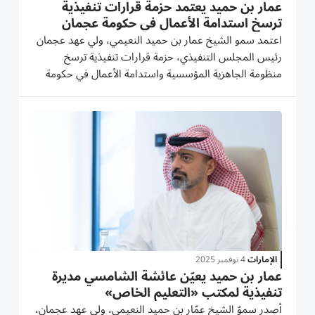
عمار بن حميد يعتمد حزمة قرارات تنفيذية
ترسخ استدامة الأعمال في حكومة عجمان
(فيديو)
اعتمد سمو الشيخ عمار بن حميد النعيمي، ولي عهد عجمان
رئيس المجلس التنفيذي، حزمة قرارات تنفيذية ترسخ
منظومة الجاهزية المؤسسية واستدامة الأعمال في حكومة
عجمان، وذلك في إطار توجه حكومي استباقي يضمن
استمرارية الخدمات وجودتها في مختلف الظروف
والمستجدات. جاء ذلك خلال اطلاع سموه...
الإمارات
4 نوفمبر 2025
عمار بن حميد يعيّن عائشة الشامسي مديرة
تنفيذية لمكتب «التعليم الخاص»
أصدر سموّ الشيخ عمّار بن حميد النعيمي، ولي عهد عجمان،