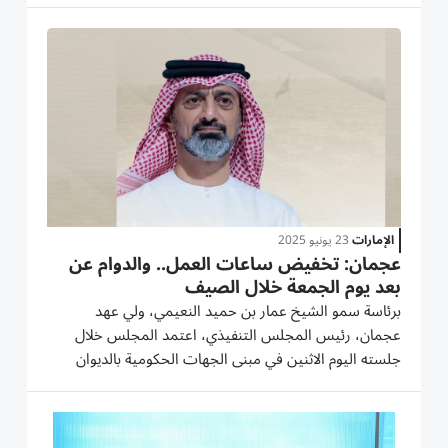
ورحب سمو الشيخ عمار بن حميد النعيمي، بالسفير التركي،
متمنياً له...
الإمارات
23 يونيو 2025
عجمان: تخفيض ساعات العمل.. والدوام عن
بعد يوم الجمعة خلال الصيف
برئاسة سمو الشيخ عمار بن حميد النعيمي، ولي عهد
عجمان، رئيس المجلس التنفيذي، اعتمد المجلس خلال
جلسته اليوم الاثنين في مبنى الجهات الحكومية بالديوان
الأميري، مبادرة «صيفنا متوازن» في حكومة عجمان حرصاً
على تعزيز التوازن بين الحياة الوظيفية والاجتماعية، ودعماً
لجودة حياة...