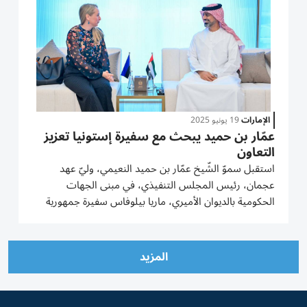
الإمارات
19 يونيو 2025
عمّار بن حميد يبحث مع سفيرة إستونيا تعزيز
التعاون
استقبل سموّ الشّيخ عمّار بن حميد النعيمي، وليّ عهد
عجمان، رئيس المجلس التنفيذي، في مبنى الجهات
الحكومية بالديوان الأميري، ماريا بيلوفاس سفيرة جمهورية
إستونيا لدى الدولة. ورحّب سموّ وليّ عهد عجمان، بسفيرة
جمهورية إستونيا، واستعرض معها خلال اللقاء، العلاقات
التي تربط...
المزيد