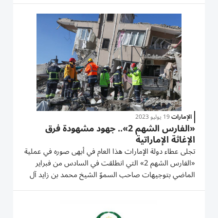
على سبعة مواقع. ويتابع الوفد الإماراتي المتواجد في...
الإمارات
19 يوليو 2023
«الفارس الشهم 2».. جهود مشهودة فرق
الإغاثة الإماراتية
تجلى عطاء دولة الإمارات هذا العام في أبهى صوره في عملية
«الفارس الشهم 2» التي انطلقت في السادس من فبراير
الماضي بتوجيهات صاحب السموّ الشيخ محمد بن زايد آل
نهيان، رئيس الدولة، حفظه الله؛ لتقديم الإغاثة العاجلة دعما
لمتضرري زلزال شرق المتوسط في الجمهورية التركية
الصديقة في...